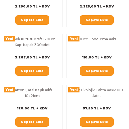
2.290,00 TL + KDV
2.325,00 TL + KDV
Sepete Ekle
Sepete Ekle
Yeni
Yeni
Yemek Kutusu Kraft 1200ml
100cc Dondurma Kabı
Kap+Kapak 300adet
3.267,00 TL + KDV
110,00 TL + KDV
Sepete Ekle
Sepete Ekle
Yeni
Yeni
Karton Çatal Kaşık Kılıfı
16 cm Ekolojik Tahta Kaşık 100
10x21cm
Adet
120,00 TL + KDV
57,50 TL + KDV
Sepete Ekle
Sepete Ekle