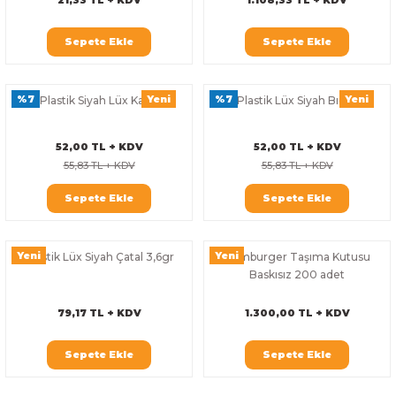
Sepete Ekle
Sepete Ekle
%7
Yeni
%7
Yeni
Plastik Siyah Lüx Kaşık
Plastik Lüx Siyah Bıçak
52,00 TL + KDV
52,00 TL + KDV
55,83 TL + KDV
55,83 TL + KDV
Sepete Ekle
Sepete Ekle
Yeni
Yeni
Plastik Lüx Siyah Çatal 3,6gr
Hamburger Taşıma Kutusu
Baskısız 200 adet
79,17 TL + KDV
1.300,00 TL + KDV
Sepete Ekle
Sepete Ekle