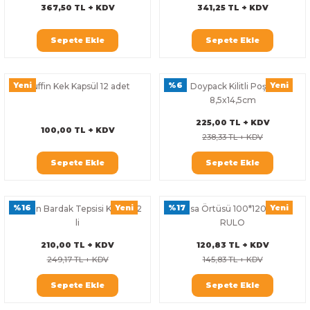
367,50 TL + KDV
341,25 TL + KDV
Sepete Ekle
Sepete Ekle
Yeni
%6
Yeni
Muffin Kek Kapsül 12 adet
Doypack Kilitli Poşet
8,5x14,5cm
225,00 TL + KDV
100,00 TL + KDV
238,33 TL + KDV
Sepete Ekle
Sepete Ekle
%16
Yeni
%17
Yeni
Karton Bardak Tepsisi Karton 2
Masa Örtüsü 100*120cm 2
li
RULO
210,00 TL + KDV
120,83 TL + KDV
249,17 TL + KDV
145,83 TL + KDV
Sepete Ekle
Sepete Ekle