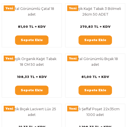
Yeni
Yeni
Metal Görünümlü Çatal 18
Ekolojik Kağıt Tabak 3 Bölmeli
adet
26cm 50 ADET
81,00 TL + KDV
270,83 TL + KDV
Sepete Ekle
Sepete Ekle
Yeni
Yeni
Ekolojik Organik Kağıt Tabak
Metal Görünümlü Bıçak 18
18 CM 50 adet
adet
108,33 TL + KDV
81,00 TL + KDV
Sepete Ekle
Sepete Ekle
Yeni
Yeni
Plastik Bıçak Lacivert Lüx 25
Bantlı Şeffaf Poşet 22x35cm
adet
1000 adet
21,33 TL + KDV
1.108,33 TL + KDV