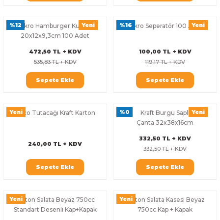
%12
Yeni
%16
Yeni
Mikro Hamburger Kutusu
Mikro Seperatör 100 Adet
20x12x9,3cm 100 Adet
472,50 TL + KDV
100,00 TL + KDV
535,83 TL + KDV
119,17 TL + KDV
Sepete Ekle
Sepete Ekle
Yeni
%0
Yeni
Taco Tutacağı Kraft Karton
Kraft Burgu Saplı
Çanta 32x38x16cm
332,50 TL + KDV
240,00 TL + KDV
332,50 TL + KDV
Sepete Ekle
Sepete Ekle
Yeni
Yeni
Karton Salata Beyaz 750cc
Karton Salata Kasesi Beyaz
Standart Desenli Kap+Kapak
750cc Kap + Kapak