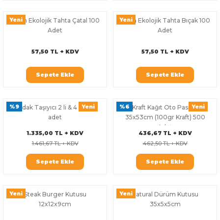
Yeni
Yeni
16 cm Ekolojik Tahta Çatal 100
16 cm Ekolojik Tahta Bıçak 100
Adet
Adet
57,50 TL + KDV
57,50 TL + KDV
Sepete Ekle
Sepete Ekle
%9
Yeni
%6
Yeni
Bardak Taşıyıcı 2 li & 4 lü 300
Kraft Kağıt Oto Paspas
adet
35x53cm (100gr Kraft) 500
Adet
1.335,00 TL + KDV
436,67 TL + KDV
1.461,67 TL + KDV
462,50 TL + KDV
Sepete Ekle
Sepete Ekle
Yeni
Yeni
Steak Burger Kutusu
Natural Dürüm Kutusu
12x12x9cm
35x5x5cm