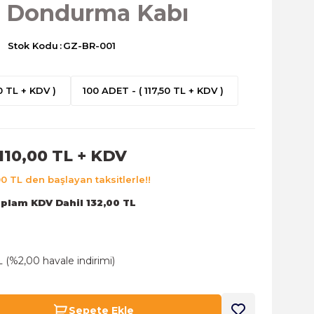
c Dondurma Kabı
Stok Kodu
GZ-BR-001
0 TL + KDV )
100 ADET - ( 117,50 TL + KDV )
110,00 TL + KDV
00 TL den başlayan taksitlerle!!
plam KDV Dahil 132,00 TL
L (%2,00 havale indirimi)
Sepete Ekle