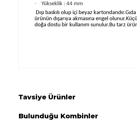
·
Yükseklik : 44 mm
Dışı baskılı olup içi beyaz kartondandır.Gıd
ürünün dışarıya akmasına engel olunur.Küçük 
doğa dostu bir kullanım sunulur.Bu tarz ürünl
Bu ürünün fiyat bilgisi, resim, ürün açıklamalarında ve d
Görüş ve önerileriniz için teşekkür ederiz.
Ürün resmi kalitesiz, bozuk veya görüntülenemiyor.
Ürün açıklamasında eksik bilgiler bulunuyor.
Tavsiye Ürünler
Ürün bilgilerinde hatalar bulunuyor.
Ürün fiyatı diğer sitelerden daha pahalı.
Bulunduğu Kombinler
Bu ürüne benzer farklı alternatifler olmalı.
200cc Dondurma Kabı
Plastik Dondu