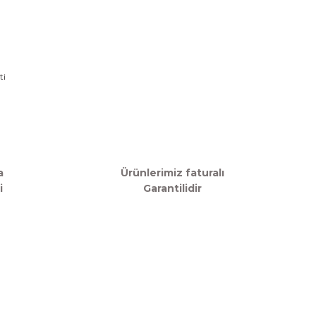
V
a
Ürünlerimiz faturalı
i
Garantilidir