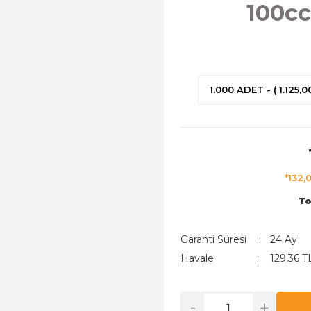
100c
1.000 ADET - ( 1.125,0
*132,
To
Garanti Süresi
24 Ay
Havale
129,36 T