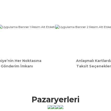
85,00 TL + KDV
56,67 TL + KD
Sepete Ekle
Sepete Ekle
Gönder
kiye’nin Her Noktasına
Anlaşmalı Kartlard
Gönderim İmkanı
Taksit Seçenekler
Pazaryerleri