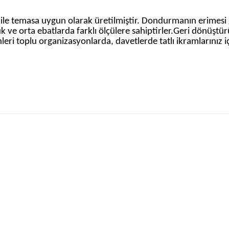
a ile temasa uygun olarak üretilmiştir. Dondurmanın erimesi g
ve orta ebatlarda farklı ölçülere sahiptirler.Geri dönüştürü
eri toplu organizasyonlarda, davetlerde tatlı ikramlarınız içi
iğer konularda yetersiz gördüğünüz noktaları öneri formunu kullanarak ta
Bu ürüne ilk yorumu siz yapın!
Yorum Yaz
rma Kaşığı Renkli 750 adet
300cc Dondurma Kab