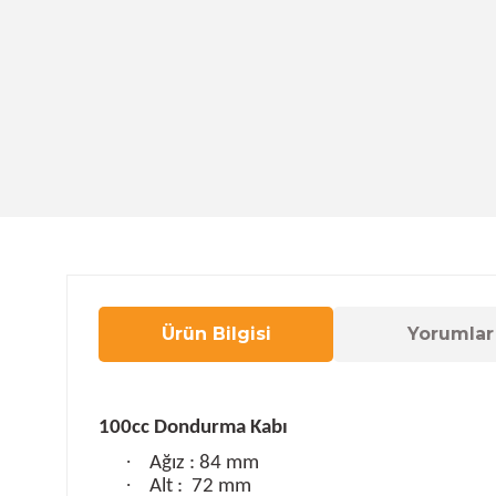
Ürün Bilgisi
Yorumlar
100cc Dondurma Kabı
·
Ağız : 84 mm
·
Alt :
72 mm