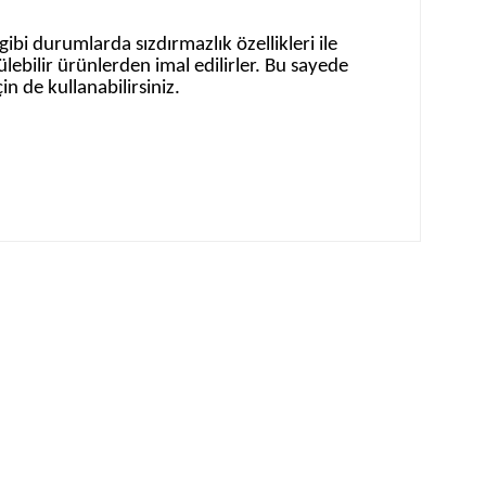
ibi durumlarda sızdırmazlık özellikleri ile
lebilir ürünlerden imal edilirler. Bu sayede
n de kullanabilirsiniz.
rafımıza iletebilirsiniz.
ı Kraft