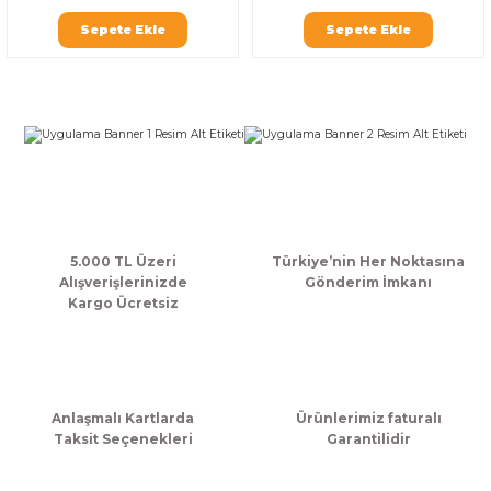
k Zarf
Kağıdı
şet&Kilitli Poşet
32x33x20cm
Sepete Ekle
Sepete Ekle
oşetleri
u
leri
ft Kağıt Çanta
dı
dı
llan At
5.000 TL Üzeri
Türkiye’nin Her Noktasına
Alışverişlerinizde
Gönderim İmkanı
t Taşıma Torbası
Kargo Ücretsiz
Kağıdı
urubu
Anlaşmalı Kartlarda
Ürünlerimiz faturalı
Taksit Seçenekleri
Garantilidir