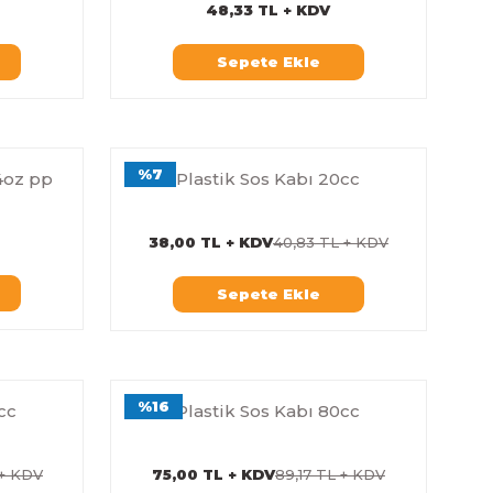
48,33 TL + KDV
Sepete Ekle
%7
4oz pp
Plastik Sos Kabı 20cc
38,00 TL + KDV
40,83 TL + KDV
Sepete Ekle
%16
cc
Plastik Sos Kabı 80cc
 + KDV
75,00 TL + KDV
89,17 TL + KDV