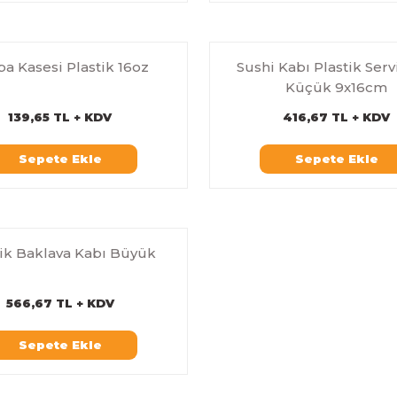
a Kasesi Plastik 16oz
Sushi Kabı Plastik Servi
Küçük 9x16cm
139,65 TL + KDV
416,67 TL + KDV
Sepete Ekle
Sepete Ekle
tik Baklava Kabı Büyük
566,67 TL + KDV
Sepete Ekle