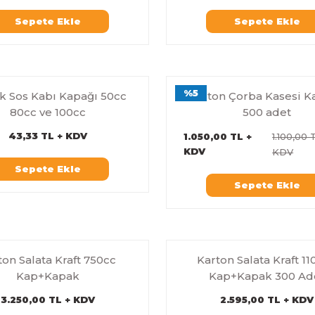
Sepete Ekle
Sepete Ekle
%5
ik Sos Kabı Kapağı 50cc
Karton Çorba Kasesi K
80cc ve 100cc
500 adet
43,33 TL + KDV
1.050,00 TL +
1.100,00 
KDV
KDV
Sepete Ekle
Sepete Ekle
ton Salata Kraft 750cc
Karton Salata Kraft 1
Kap+Kapak
Kap+Kapak 300 Ad
3.250,00 TL + KDV
2.595,00 TL + KDV