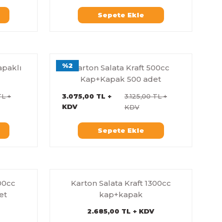
Sepete Ekle
%2
apaklı
Karton Salata Kraft 500cc
Kap+Kapak 500 adet
TL +
3.075,00 TL +
3.125,00 TL +
KDV
KDV
Sepete Ekle
100cc
Karton Salata Kraft 1300cc
et
kap+kapak
2.685,00 TL + KDV