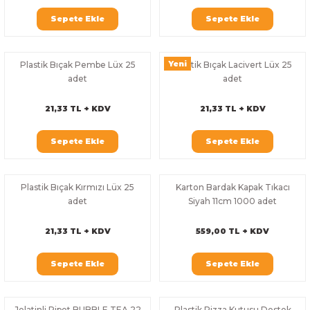
k Zarf
Kağıdı
şet&Kilitli Poşet
32x33x20cm
Sepete Ekle
Sepete Ekle
oşetleri
u
leri
Yeni
Plastik Bıçak Pembe Lüx 25
Plastik Bıçak Lacivert Lüx 25
adet
adet
ft Kağıt Çanta
dı
21,33 TL + KDV
21,33 TL + KDV
dı
llan At
Sepete Ekle
Sepete Ekle
t Taşıma Torbası
Plastik Bıçak Kırmızı Lüx 25
Karton Bardak Kapak Tıkacı
adet
Siyah 11cm 1000 adet
Kağıdı
urubu
21,33 TL + KDV
559,00 TL + KDV
Sepete Ekle
Sepete Ekle
Jelatinli Pipet BUBBLE TEA 22
Plastik Pizza Kutusu Destek