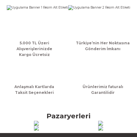
k Zarf
Kağıdı
şet&Kilitli Poşet
32x33x20cm
oşetleri
u
leri
ft Kağıt Çanta
dı
5.000 TL Üzeri
Türkiye’nin Her Noktasına
Alışverişlerinizde
Gönderim İmkanı
dı
llan At
Kargo Ücretsiz
t Taşıma Torbası
Anlaşmalı Kartlarda
Ürünlerimiz faturalı
Taksit Seçenekleri
Garantilidir
Kağıdı
urubu
Pazaryerleri