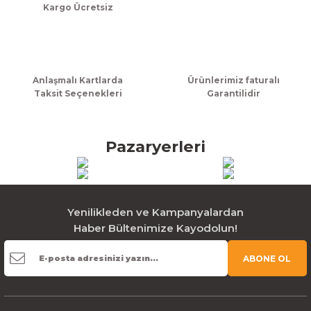
Kargo Ücretsiz
285,00 TL + KDV
Gönder
Sepete Ekle
Anlaşmalı Kartlarda
Ürünlerimiz faturalı
Taksit Seçenekleri
Garantilidir
300cc Dondurma Kabı Kraft
56,67 TL + KDV
Pazaryerleri
Sepete Ekle
Yenilikleden ve Kampanyalardan
Haber Bültenimize Kayodolun!
ABONE OL