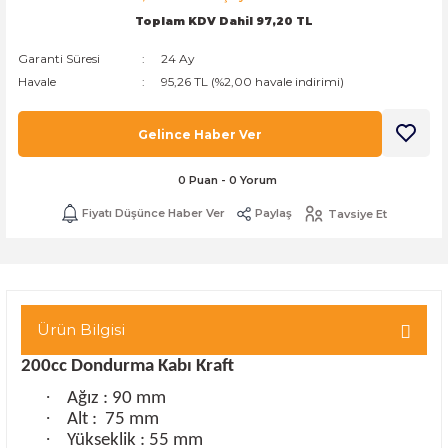
Toplam KDV Dahil 97,20 TL
k Zarf
Kağıdı
şet&Kilitli Poşet
32x33x20cm
Garanti Süresi
24 Ay
oşetleri
u
leri
Havale
95,26 TL (%2,00 havale indirimi)
ft Kağıt Çanta
dı
Gelince Haber Ver
dı
llan At
0 Puan - 0 Yorum
Fiyatı Düşünce Haber Ver
Paylaş
Tavsiye Et
t Taşıma Torbası
Kağıdı
urubu
Ürün Bilgisi
200cc Dondurma Kabı Kraft
·
Ağız : 90 mm
·
Alt :
75 mm
·
Yükseklik : 55 mm