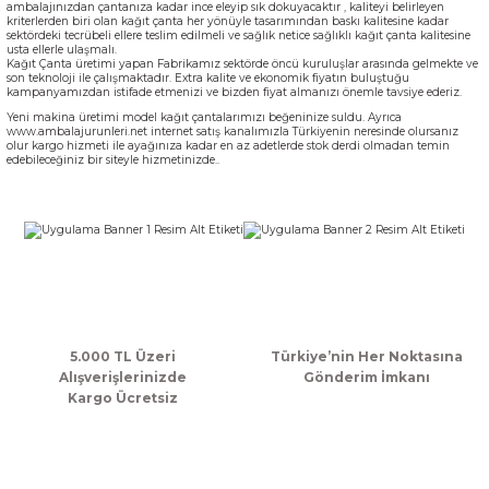
ambalajınızdan çantanıza kadar ince eleyip sık dokuyacaktır , kaliteyi belirleyen
kriterlerden biri olan kağıt çanta her yönüyle tasarımından baskı kalitesine kadar
k Zarf
Kağıdı
şet&Kilitli Poşet
32x33x20cm
sektördeki tecrübeli ellere teslim edilmeli ve sağlık netice sağlıklı kağıt çanta kalitesine
usta ellerle ulaşmalı.
Kağıt Çanta
üretimi yapan Fabrikamız sektörde öncü kuruluşlar arasında gelmekte ve
oşetleri
u
leri
son teknoloji ile çalışmaktadır. Extra kalite ve ekonomik fiyatın buluştuğu
kampanyamızdan istifade etmenizi ve bizden fiyat almanızı önemle tavsiye ederiz.
Yeni makina üretimi model kağıt çantalarımızı beğeninize suldu. Ayrıca
ft Kağıt Çanta
dı
www.ambalajurunleri.net
internet satış kanalımızla Türkiyenin neresinde olursanız
olur kargo hizmeti ile ayağınıza kadar en az adetlerde stok derdi olmadan temin
edebileceğiniz bir siteyle hizmetinizde..
dı
llan At
t Taşıma Torbası
Kağıdı
urubu
5.000 TL Üzeri
Türkiye’nin Her Noktasına
Alışverişlerinizde
Gönderim İmkanı
Kargo Ücretsiz