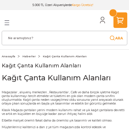
5.000 TL Üzeri Alışverişlerde
Kargo Ücretsiz!
Geri Dön
Geri Dön
Geri Dön
Geri Dön
Geri Dön
Geri Dön
Geri Dön
Geri Dön
Geri Dön
lar
arı
utuları
ıtları
ı
ular
dak & Tabak
meleri
ünler
Renkli Kağıt Çanta
nta
ğıdı
 35x5x5cm
arı
u
anları
15x20x8cm
ARA
o Çanta
dı
azlar
Kutusu
anik Tabak
18x24x8cm & 20x22x10cm
Anasayfa
Haberler
Kağıt Çanta Kullanım Alanları
Kağıt Çanta Kullanım Alanları
ta
ıdı
su
ğıt
tusu
ğı
ü Çatal Kaşık
n
20x24x10cm
Kağıt Çanta Kullanım Alanları
ğıt Çanta
ti
tusu
Beyaz Kraft
Kutusu
 & Poşeti
ı
arı
25x31x12cm
Mağazalar , alışveriş merkezleri , Restaurantlar , Cafe ve daha birçok işletme Kağıt
anta
Kağıdı
u
seleri
şık Bıçak
32x35x12cm
çanta kullanmayı tercih etmekte ve tüketimi en çok olan modern çanta sınıfını
oluşturmakta.
Kağıt çanta
neden vazgeçilmez oldu sorusuna yanıt arayacak olursak
ortaya çıkan sonuçlarda en başta şık tasarımlar ve estetik bir görüntü gelmekte.
t Çanta
öner Box
s
ı
un Kutusu
Kapakları
32x40x12cm
Klasik Mağaza çantaları yerini modern kullanımı rahat ve şık kağıt çantalara devretti
ve artık en küçükten en büyüğe kadar zaruri ihtiyaç halini aldı.
Elbette maliyet önemli fakat daha da önemlisi şık tasarımlı ve kaliteli olması.
Poşet
 & Konik Tabak
 Kağıdı
ları
 & Kapak
t
45x50x13cm
Müşterileriniz kalitenizi a dan z ye tüm mağazanızda kontrol edecek ve