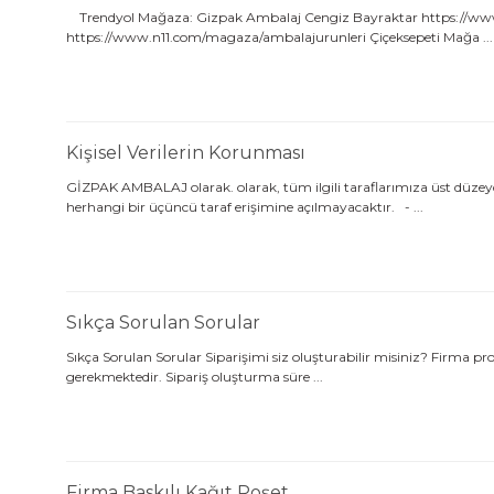
Trendyol Mağaza: Gizpak Ambalaj Cengiz Bayraktar https://www
https://www.n11.com/magaza/ambalajurunleri Çiçeksepeti Mağa ...
Kişisel Verilerin Korunması
GİZPAK AMBALAJ olarak. olarak, tüm ilgili taraflarımıza üst düzeyde 
herhangi bir üçüncü taraf erişimine açılmayacaktır. - ...
Sıkça Sorulan Sorular
Sıkça Sorulan Sorular Siparişimi siz oluşturabilir misiniz? Firma p
gerekmektedir. Sipariş oluşturma süre ...
Firma Baskılı Kağıt Poşet