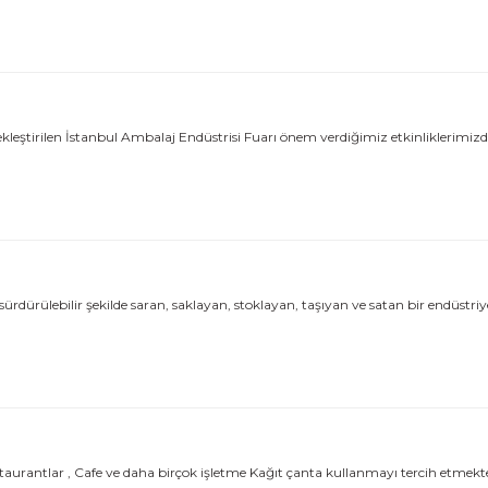
leştirilen İstanbul Ambalaj Endüstrisi Fuarı önem verdiğimiz etkinliklerimizden 
lebilir şekilde saran, saklayan, stoklayan, taşıyan ve satan bir endüstriyel 
staurantlar , Cafe ve daha birçok işletme Kağıt çanta kullanmayı tercih etmek