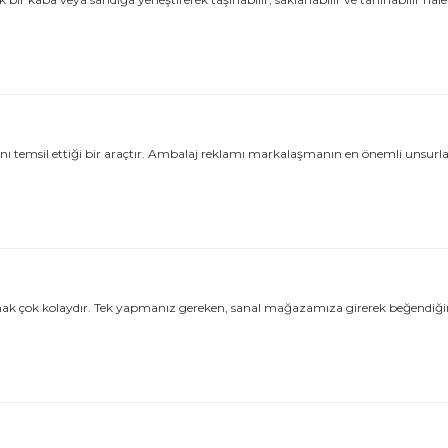
nı temsil ettiği bir araçtır. Ambalaj reklamı markalaşmanın en önemli unsurlar
almak çok kolaydır. Tek yapmanız gereken, sanal mağazamıza girerek beğendiğin