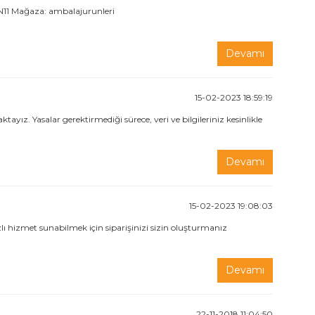
11 Mağaza: ambalajurunleri
Devamı
15-02-2023 18:59:19
ız. Yasalar gerektirmediği sürece, veri ve bilgileriniz kesinlikle
Devamı
15-02-2023 19:08:03
lı hizmet sunabilmek için siparişinizi sizin oluşturmanız
Devamı
22-11-2018 11:04:50