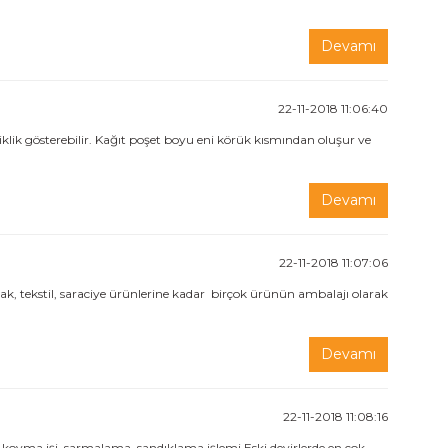
Devamı
22-11-2018 11:06:40
işiklik gösterebilir. Kağıt poşet boyu eni körük kısmından oluşur ve
Devamı
22-11-2018 11:07:06
k, tekstil, saraciye ürünlerine kadar birçok ürünün ambalajı olarak
Devamı
22-11-2018 11:08:16
le koyma işi, sarmalama, sandıklama işlemi Eski devirlerde en çok