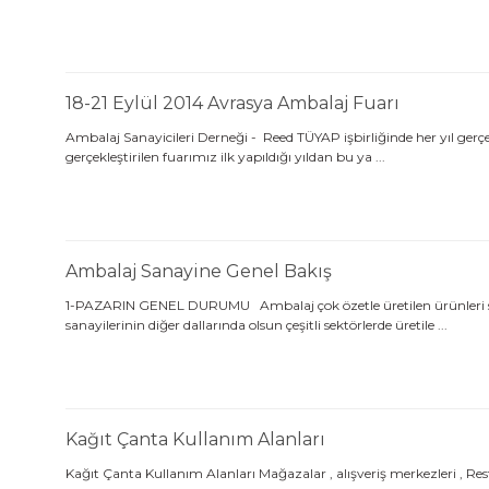
18-21 Eylül 2014 Avrasya Ambalaj Fuarı
Ambalaj Sanayicileri Derneği - Reed TÜYAP işbirliğinde her yıl gerçek
gerçekleştirilen fuarımız ilk yapıldığı yıldan bu ya ...
Ambalaj Sanayine Genel Bakış
1-PAZARIN GENEL DURUMU Ambalaj çok özetle üretilen ürünleri sürdürü
sanayilerinin diğer dallarında olsun çeşitli sektörlerde üretile ...
Kağıt Çanta Kullanım Alanları
Kağıt Çanta Kullanım Alanları Mağazalar , alışveriş merkezleri , Re