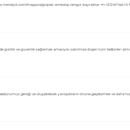
.trendyol.com/magaza/gizpak-ambalaj-cengiz-bayraktar-m-121249?sst=0 N
gizlilik ve güvenlik sağlamak amacıyla üzerimize düşen tüm tedbirleri almaktay
rosedürümüz gereği ve oluşabilecek yanlışlıkların önüne geçebilmek ve daha hız