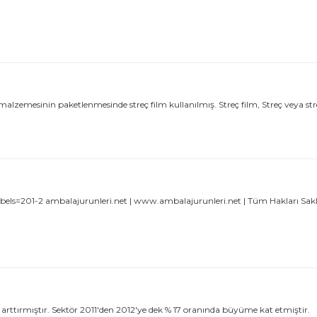
lzemesinin paketlenmesinde streç film kullanılmış. Streç film, Streç veya streç 
ls=201-2 ambalajurunleri.net | www.ambalajurunleri.net | Tüm Hakları Saklıdı
 arttırmıştır. Sektör 2011'den 2012'ye dek % 17 oranında büyüme kat etmiştir.