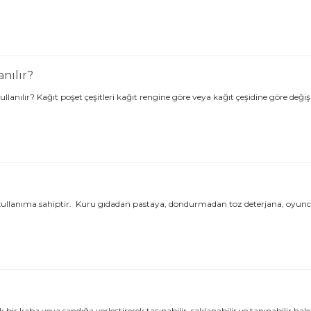
anılır?
ullanılır? Kağıt poşet çeşitleri kağıt rengine göre veya kağıt çeşidine göre değ
 kullanıma sahiptir. Kuru gıdadan pastaya, dondurmadan toz deterjana, oyunca
 bir kaba veya sandığa yerleştirerek taşınabilir, saklanabilir ve tanınabilir ha