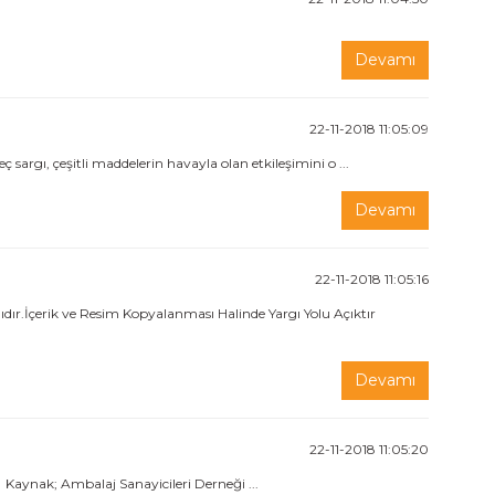
Devamı
22-11-2018 11:05:09
sargı, çeşitli maddelerin havayla olan etkileşimini o ...
Devamı
22-11-2018 11:05:16
r.İçerik ve Resim Kopyalanması Halinde Yargı Yolu Açıktır
Devamı
22-11-2018 11:05:20
 Kaynak; Ambalaj Sanayicileri Derneği ...