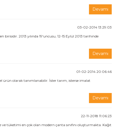
Devamı
03-02-2014 13:29:03
birisidir. 2013 yılında 19'uncusu, 12-15 Eylül 2013 tarihinde
Devamı
01-02-2014 20:06:46
ürün olarak tanımlanabilir. İster tarım, isterse imalat
Devamı
22-11-2018 11:06:23
te ve tüketimi en çok olan modern çanta sınıfını oluşturmakta. Kağıt