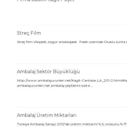
Streç Film
Streç film Vikipedi, özgür ansiklopedi Palet üzerinde Oluklu sunta ma
Ambalaj Sektör Büyüklüğü
http://www.ambalajurunleri.net/Kagit-Cantalar,LA_201-2.html#labe
ambalajurunleri.net ambalaj çeşitlerini size e ...
Ambalaj Üretim Miktarları
Türkiye Ambalaj Sanayi 2012'de üretim miktarını % 5; cirosunu % 17