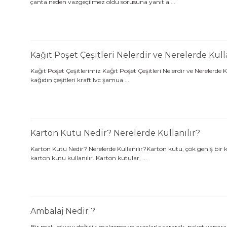
çanta neden vazgeçilmez oldu sorusuna yanıt a ...
Kağıt Poşet Çeşitleri Nelerdir ve Nerelerde Kull
Kağıt Poşet Çeşitlerimiz Kağıt Poşet Çeşitleri Nelerdir ve Nerelerde K
kağıdın çeşitleri kraft lvc şamua ...
Karton Kutu Nedir? Nerelerde Kullanılır?
Karton Kutu Nedir? Nerelerde Kullanılır?Karton kutu, çok geniş bir
karton kutu kullanılır. Karton kutular, ...
Ambalaj Nedir ?
Bir malı, eşyayı değişik malzeme ve araçlarla sararak, paket yaparak