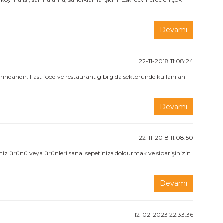
Devamı
22-11-2018 11:08:24
ındandır. Fast food ve restaurant gibi gıda sektöründe kullanılan
Devamı
22-11-2018 11:08:50
iz ürünü veya ürünleri sanal sepetinize doldurmak ve siparişinizin
Devamı
12-02-2023 22:33:36