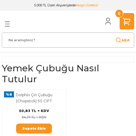
5.000 TL Üzeri Alışverişlerde
Kargo Ücretsiz!
Geri Dön
Geri Dön
Geri Dön
Geri Dön
Geri Dön
Geri Dön
Geri Dön
Geri Dön
Geri Dön
0
lar
arı
utuları
ıtları
ı
ular
dak & Tabak
meleri
ünler
Renkli Kağıt Çanta
nta
ğıdı
 35x5x5cm
arı
u
anları
15x20x8cm
ARA
o Çanta
dı
azlar
Kutusu
anik Tabak
18x24x8cm & 20x22x10cm
Yemek Çubuğu Nasıl
ta
ıdı
su
ğıt
tusu
ğı
ü Çatal Kaşık
n
20x24x10cm
Tutulur
ğıt Çanta
ti
tusu
Beyaz Kraft
Kutusu
 & Poşeti
ı
arı
25x31x12cm
%6
Dolphin Çin Çubuğu
anta
Kağıdı
u
seleri
şık Bıçak
32x35x12cm
(Chopstick) 50 CİFT
50,83 TL + KDV
t Çanta
öner Box
s
ı
un Kutusu
Kapakları
32x40x12cm
54,17 TL + KDV
Poşet
 & Konik Tabak
 Kağıdı
ları
 & Kapak
t
45x50x13cm
Sepete Ekle