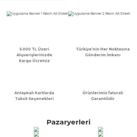
k Zarf
Kağıdı
şet&Kilitli Poşet
32x33x20cm
oşetleri
u
leri
ft Kağıt Çanta
dı
5.000 TL Üzeri
Türkiye’nin Her Noktasına
dı
llan At
Alışverişlerinizde
Gönderim İmkanı
Kargo Ücretsiz
t Taşıma Torbası
Anlaşmalı Kartlarda
Ürünlerimiz faturalı
Kağıdı
urubu
Taksit Seçenekleri
Garantilidir
Pazaryerleri