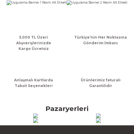
k Zarf
Kağıdı
şet&Kilitli Poşet
32x33x20cm
oşetleri
u
leri
ft Kağıt Çanta
dı
5.000 TL Üzeri
Türkiye’nin Her Noktasına
Alışverişlerinizde
Gönderim İmkanı
Kargo Ücretsiz
dı
llan At
Anlaşmalı Kartlarda
Ürünlerimiz faturalı
t Taşıma Torbası
Taksit Seçenekleri
Garantilidir
Kağıdı
urubu
Pazaryerleri