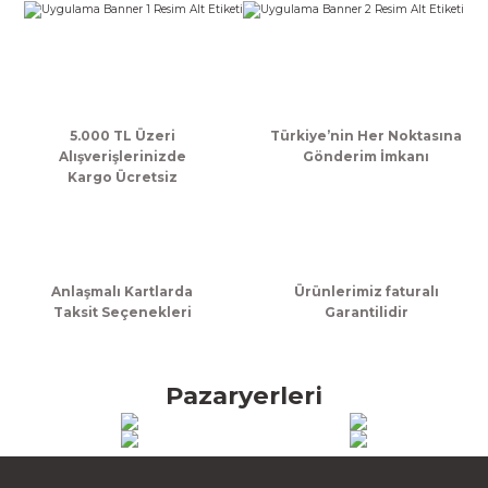
k Zarf
Kağıdı
şet&Kilitli Poşet
32x33x20cm
oşetleri
u
leri
ft Kağıt Çanta
dı
5.000 TL Üzeri
Türkiye’nin Her Noktasına
Alışverişlerinizde
Gönderim İmkanı
Kargo Ücretsiz
dı
llan At
Anlaşmalı Kartlarda
Ürünlerimiz faturalı
t Taşıma Torbası
Taksit Seçenekleri
Garantilidir
Kağıdı
urubu
Pazaryerleri