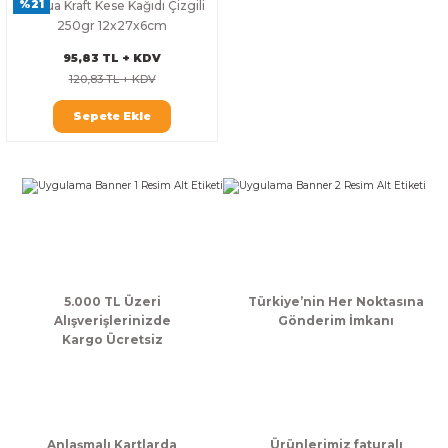
%21
Şamua Kraft Kese Kağıdı Çizgili
k Zarf
Kağıdı
şet&Kilitli Poşet
32x33x20cm
250gr 12x27x6cm
95,83 TL + KDV
oşetleri
u
leri
120,83 TL + KDV
Sepete Ekle
ft Kağıt Çanta
dı
dı
llan At
t Taşıma Torbası
5.000 TL Üzeri
Türkiye’nin Her Noktasına
Kağıdı
urubu
Alışverişlerinizde
Gönderim İmkanı
Kargo Ücretsiz
Anlaşmalı Kartlarda
Ürünlerimiz faturalı