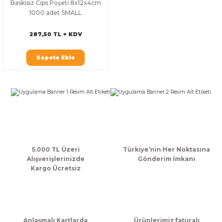
Baskısız Cips Poşeti 8x12x4cm
k Zarf
Kağıdı
şet&Kilitli Poşet
32x33x20cm
1000 adet SMALL
287,50 TL + KDV
oşetleri
u
leri
Sepete Ekle
ft Kağıt Çanta
dı
dı
llan At
t Taşıma Torbası
5.000 TL Üzeri
Türkiye’nin Her Noktasına
Kağıdı
urubu
Alışverişlerinizde
Gönderim İmkanı
Kargo Ücretsiz
Anlaşmalı Kartlarda
Ürünlerimiz faturalı