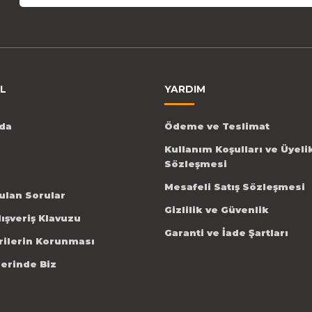
L
YARDIM
da
Ödeme ve Teslimat
Kullanım Koşulları ve Üyeli
Sözleşmesi
Mesafeli Satış Sözleşmesi
ulan Sorular
Gizlilik ve Güvenlik
lışveriş Klavuzu
Garanti ve İade Şartları
erilerin Korunması
lerinde Biz