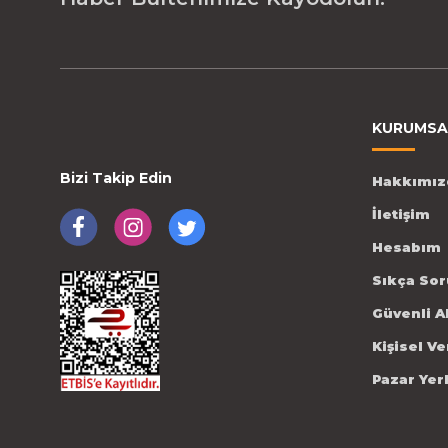
KURUMSA
Bizi Takip Edin
Hakkımız
İletişim
Hesabım
Sıkça Sor
Güvenli A
Kişisel V
Pazar Yer