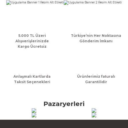
k Zarf
Kağıdı
şet&Kilitli Poşet
32x33x20cm
oşetleri
u
leri
ft Kağıt Çanta
dı
5.000 TL Üzeri
Türkiye’nin Her Noktasına
Alışverişlerinizde
Gönderim İmkanı
Kargo Ücretsiz
dı
llan At
Anlaşmalı Kartlarda
Ürünlerimiz faturalı
t Taşıma Torbası
Taksit Seçenekleri
Garantilidir
Kağıdı
urubu
Pazaryerleri