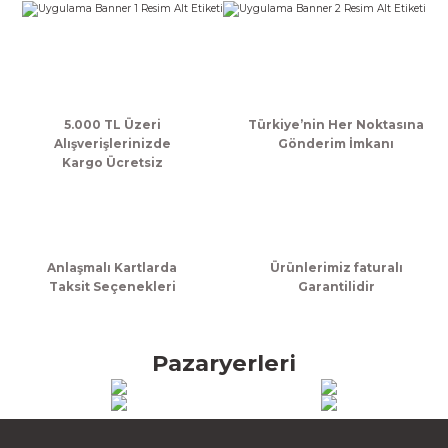
k Zarf
Kağıdı
şet&Kilitli Poşet
32x33x20cm
oşetleri
u
leri
ft Kağıt Çanta
dı
5.000 TL Üzeri
Türkiye’nin Her Noktasına
Alışverişlerinizde
Gönderim İmkanı
Kargo Ücretsiz
dı
llan At
Anlaşmalı Kartlarda
Ürünlerimiz faturalı
t Taşıma Torbası
Taksit Seçenekleri
Garantilidir
Kağıdı
urubu
Pazaryerleri