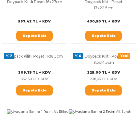
Doypack Kilitli Poşet 16x27cm
Doypack Kilitli Poşet
k Zarf
Kağıdı
şet&Kilitli Poşet
32x33x20cm
13x22,5cm
597,42 TL + KDV
430,50 TL + KDV
oşetleri
u
leri
Sepete Ekle
Sepete Ekle
ft Kağıt Çanta
dı
dı
llan At
%7
%6
Yeni
Doypack Kilitli Poşet 11x18,5cm
Doypack Kilitli Poşet
8,5x14,5cm
309,75 TL + KDV
225,00 TL + KDV
332,50 TL + KDV
238,33 TL + KDV
t Taşıma Torbası
Sepete Ekle
Sepete Ekle
Kağıdı
urubu