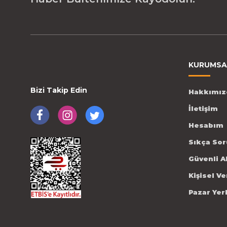
KURUMSA
Bizi Takip Edin
Hakkımız
İletişim
Hesabım
Sıkça Sor
Güvenli A
Kişisel V
Pazar Yer