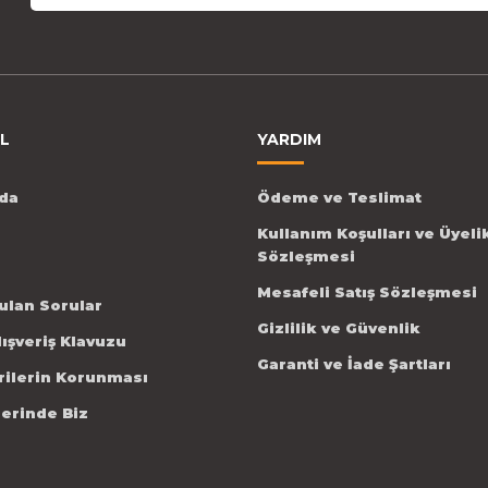
L
YARDIM
da
Ödeme ve Teslimat
Kullanım Koşulları ve Üyeli
Sözleşmesi
Mesafeli Satış Sözleşmesi
ulan Sorular
Gizlilik ve Güvenlik
lışveriş Klavuzu
Garanti ve İade Şartları
erilerin Korunması
lerinde Biz