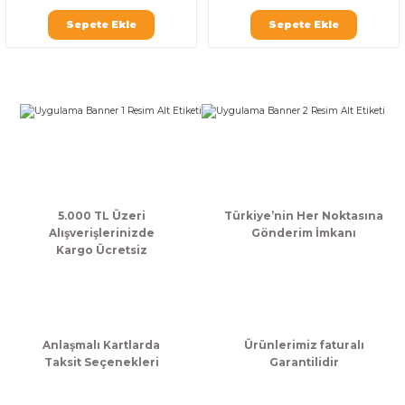
k Zarf
Kağıdı
şet&Kilitli Poşet
32x33x20cm
Sepete Ekle
Sepete Ekle
oşetleri
u
leri
ft Kağıt Çanta
dı
dı
llan At
5.000 TL Üzeri
Türkiye’nin Her Noktasına
Alışverişlerinizde
Gönderim İmkanı
t Taşıma Torbası
Kargo Ücretsiz
Kağıdı
urubu
Anlaşmalı Kartlarda
Ürünlerimiz faturalı
Taksit Seçenekleri
Garantilidir