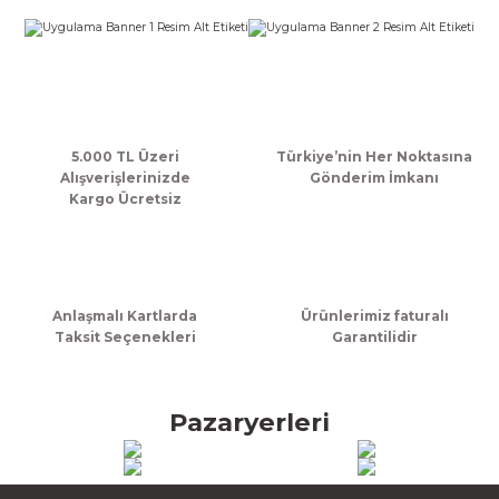
k Zarf
Kağıdı
şet&Kilitli Poşet
32x33x20cm
oşetleri
u
leri
ft Kağıt Çanta
dı
5.000 TL Üzeri
Türkiye’nin Her Noktasına
Alışverişlerinizde
Gönderim İmkanı
dı
llan At
Kargo Ücretsiz
t Taşıma Torbası
Anlaşmalı Kartlarda
Ürünlerimiz faturalı
Taksit Seçenekleri
Garantilidir
Kağıdı
urubu
Pazaryerleri