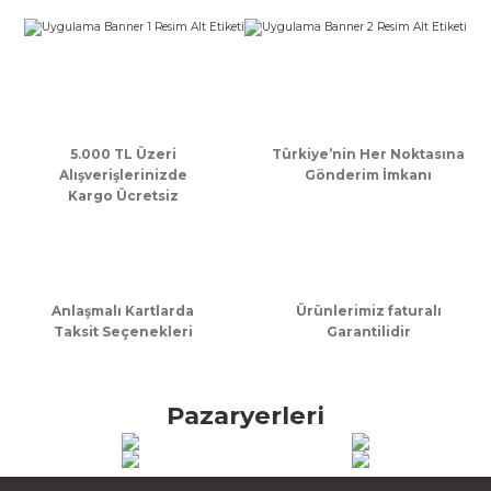
k Zarf
Kağıdı
şet&Kilitli Poşet
32x33x20cm
oşetleri
u
leri
ft Kağıt Çanta
dı
5.000 TL Üzeri
Türkiye’nin Her Noktasına
Alışverişlerinizde
Gönderim İmkanı
dı
llan At
Kargo Ücretsiz
t Taşıma Torbası
Anlaşmalı Kartlarda
Ürünlerimiz faturalı
Taksit Seçenekleri
Garantilidir
Kağıdı
urubu
Pazaryerleri