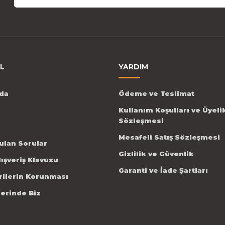
L
YARDIM
da
Ödeme ve Teslimat
Kullanım Koşulları ve Üyeli
Sözleşmesi
Mesafeli Satış Sözleşmesi
ulan Sorular
Gizlilik ve Güvenlik
lışveriş Klavuzu
Garanti ve İade Şartları
erilerin Korunması
lerinde Biz