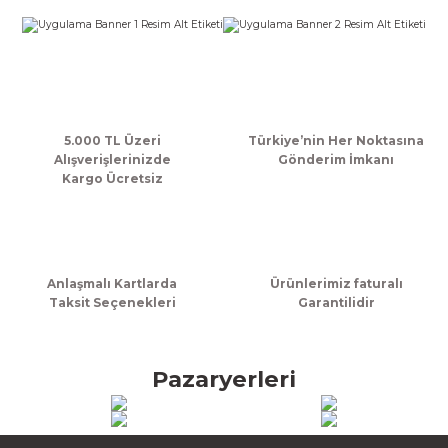
k Zarf
Kağıdı
şet&Kilitli Poşet
32x33x20cm
oşetleri
u
leri
ft Kağıt Çanta
dı
5.000 TL Üzeri
Türkiye’nin Her Noktasına
Alışverişlerinizde
Gönderim İmkanı
dı
llan At
Kargo Ücretsiz
t Taşıma Torbası
Anlaşmalı Kartlarda
Ürünlerimiz faturalı
Taksit Seçenekleri
Garantilidir
Kağıdı
urubu
Pazaryerleri