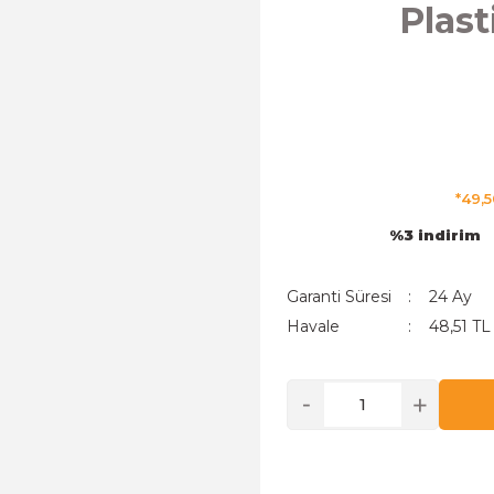
Plast
*49,5
%3 indirim
Garanti Süresi
24 Ay
Havale
48,51 TL