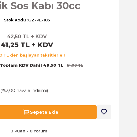
ik Sos Kabı 30cc
Stok Kodu
GZ-PL-105
42,50 TL + KDV
41,25 TL + KDV
0 TL den başlayan taksitlerle!!
Toplam KDV Dahil 49,50 TL
51,00 TL
 (%2,00 havale indirimi)
Sepete Ekle
0 Puan - 0 Yorum