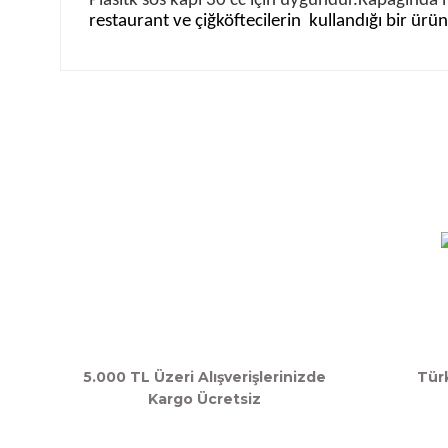
Plasitk sos kapı 30 cc için uygundur.Kapağında
restaurant ve çiğköftecilerin
kullandığı bir ürü
Bu ürünün fiyat bilgisi, resim, ürün açıklamalarında ve d
Görüş ve önerileriniz için teşekkür ederiz.
Ürün resmi kalitesiz, bozuk veya görüntülenemiyor.
Ürün açıklamasında eksik bilgiler bulunuyor.
Ürün bilgilerinde hatalar bulunuyor.
Ürün fiyatı diğer sitelerden daha pahalı.
Bu ürüne benzer farklı alternatifler olmalı.
5.000 TL Üzeri Alışverişlerinizde
Tür
Kargo Ücretsiz