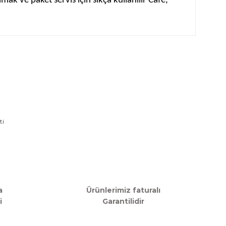
k ve paket servis için sıkça kullanılır Cafe,
rafımıza iletebilirsiniz.
a
Ürünlerimiz faturalı
i
Garantilidir