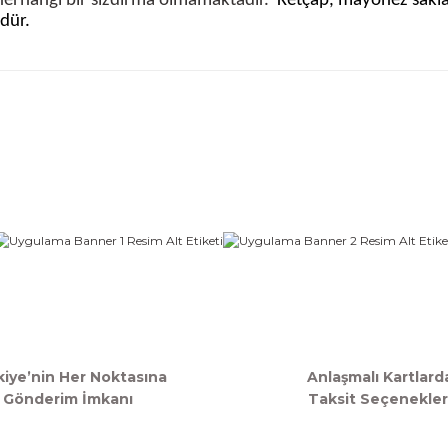
 herhangi bir sızdırma olmamaktadır.
Ketçap, mayonez saklama
ndür.
iğer konularda yetersiz gördüğünüz noktaları öneri formunu kullanarak ta
Bu ürüne ilk yorumu siz yapın!
Yorum Yaz
Gönder
kiye’nin Her Noktasına
Anlaşmalı Kartlard
Gönderim İmkanı
Taksit Seçenekler