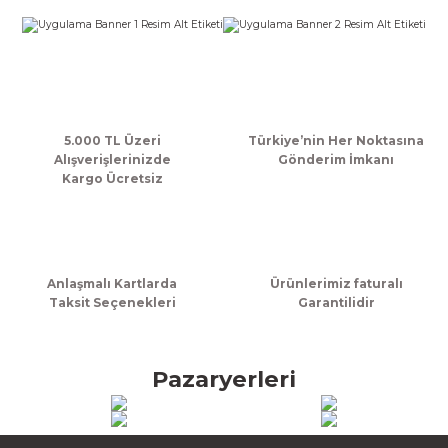
k Zarf
Kağıdı
şet&Kilitli Poşet
32x33x20cm
oşetleri
u
leri
ft Kağıt Çanta
dı
5.000 TL Üzeri
Türkiye’nin Her Noktasına
Alışverişlerinizde
Gönderim İmkanı
dı
llan At
Kargo Ücretsiz
t Taşıma Torbası
Anlaşmalı Kartlarda
Ürünlerimiz faturalı
Taksit Seçenekleri
Garantilidir
Kağıdı
urubu
Pazaryerleri