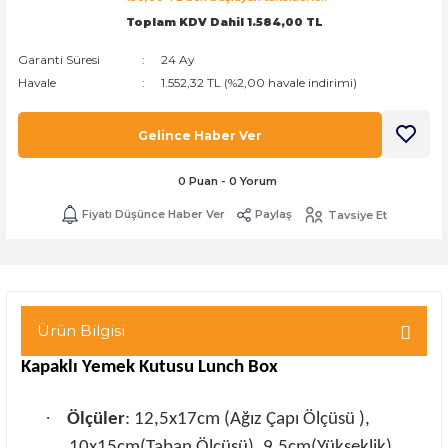
Toplam KDV Dahil 1.584,00 TL
k Zarf
Kağıdı
şet&Kilitli Poşet
32x33x20cm
Garanti Süresi
24 Ay
oşetleri
u
leri
Havale
1.552,32 TL (%2,00 havale indirimi)
ft Kağıt Çanta
dı
Gelince Haber Ver
dı
llan At
0 Puan - 0 Yorum
Fiyatı Düşünce Haber Ver
Paylaş
Tavsiye Et
t Taşıma Torbası
Kağıdı
urubu
Ürün Bilgisi
Kapaklı Yemek Kutusu
Lunch Box
·
Ölçüler
: 12,5x17cm (Ağız Çapı Ölçüsü ),
10x15cm(Taban Ölçüsü), 9,5cm(Yükseklik)