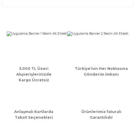
Bu ürünün fiyat bilgisi, resim, ürün açıklamalarında ve diğer
konularda yetersiz gördüğünüz noktaları öneri formunu
kullanarak tarafımıza iletebilirsiniz.
Görüş ve önerileriniz için teşekkür ederiz.
Ürün resmi kalitesiz, bozuk veya görüntülenemiyor.
Ürün açıklamasında eksik bilgiler bulunuyor.
Ürün bilgilerinde hatalar bulunuyor.
Ürün fiyatı diğer sitelerden daha pahalı.
Bu ürüne benzer farklı alternatifler olmalı.
5.000 TL Üzeri
Türkiye’nin Her Noktasına
Alışverişlerinizde
Gönderim İmkanı
Kargo Ücretsiz
Gönder
Anlaşmalı Kartlarda
Ürünlerimiz faturalı
Taksit Seçenekleri
Garantilidir