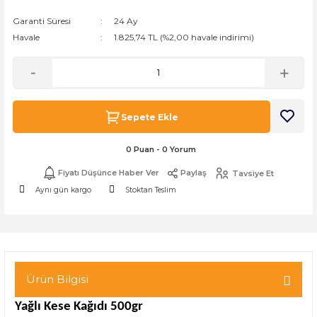
k Zarf
Kağıdı
şet&Kilitli Poşet
32x33x20cm
Garanti Süresi
24 Ay
Havale
1.825,74 TL (%2,00 havale indirimi)
oşetleri
u
leri
ft Kağıt Çanta
dı
Sepete Ekle
dı
llan At
0 Puan - 0 Yorum
Fiyatı Düşünce Haber Ver
Paylaş
Tavsiye Et
t Taşıma Torbası
Aynı gün kargo
Stoktan Teslim
Kağıdı
urubu
Ürün Bilgisi
Yağlı Kese Kağıdı 500gr