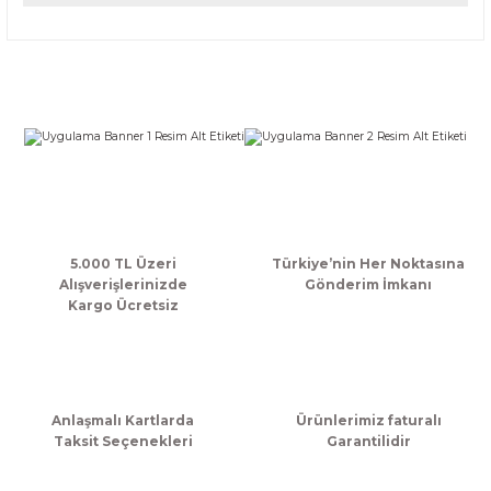
Bu ürünün fiyat bilgisi, resim, ürün açıklamalarında ve diğer
konularda yetersiz gördüğünüz noktaları öneri formunu
kullanarak tarafımıza iletebilirsiniz.
Görüş ve önerileriniz için teşekkür ederiz.
Ürün resmi kalitesiz, bozuk veya görüntülenemiyor.
Ürün açıklamasında eksik bilgiler bulunuyor.
Ürün bilgilerinde hatalar bulunuyor.
Ürün fiyatı diğer sitelerden daha pahalı.
Bu ürüne benzer farklı alternatifler olmalı.
5.000 TL Üzeri
Türkiye’nin Her Noktasına
Alışverişlerinizde
Gönderim İmkanı
Kargo Ücretsiz
Gönder
Anlaşmalı Kartlarda
Ürünlerimiz faturalı
Taksit Seçenekleri
Garantilidir