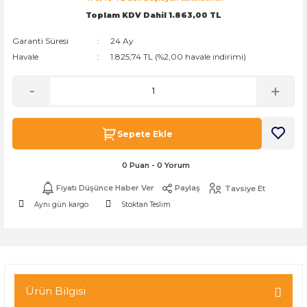
Toplam KDV Dahil 1.863,00 TL
k Zarf
Kağıdı
şet&Kilitli Poşet
32x33x20cm
Garanti Süresi
24 Ay
oşetleri
u
leri
Havale
1.825,74 TL (%2,00 havale indirimi)
ft Kağıt Çanta
dı
dı
llan At
Sepete Ekle
0 Puan - 0 Yorum
t Taşıma Torbası
Fiyatı Düşünce Haber Ver
Paylaş
Tavsiye Et
Aynı gün kargo
Stoktan Teslim
Kağıdı
urubu
Ürün Bilgisi