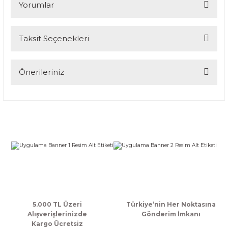
Yorumlar
Taksit Seçenekleri
Bu ürüne ilk yorumu siz yapın!
Yorum Yaz
Önerileriniz
Bu ürünün fiyat bilgisi, resim, ürün açıklamalarında ve diğer
konularda yetersiz gördüğünüz noktaları öneri formunu
kullanarak tarafımıza iletebilirsiniz.
Görüş ve önerileriniz için teşekkür ederiz.
Ürün resmi kalitesiz, bozuk veya görüntülenemiyor.
Ürün açıklamasında eksik bilgiler bulunuyor.
Ürün bilgilerinde hatalar bulunuyor.
Ürün fiyatı diğer sitelerden daha pahalı.
Bu ürüne benzer farklı alternatifler olmalı.
5.000 TL Üzeri
Türkiye’nin Her Noktasına
Alışverişlerinizde
Gönderim İmkanı
Kargo Ücretsiz