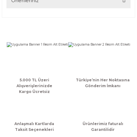
Önerileriniz
Bu ürünün fiyat bilgisi, resim, ürün açıklamalarında ve diğer
konularda yetersiz gördüğünüz noktaları öneri formunu
kullanarak tarafımıza iletebilirsiniz.
Görüş ve önerileriniz için teşekkür ederiz.
Ürün resmi kalitesiz, bozuk veya görüntülenemiyor.
Ürün açıklamasında eksik bilgiler bulunuyor.
Ürün bilgilerinde hatalar bulunuyor.
Ürün fiyatı diğer sitelerden daha pahalı.
Bu ürüne benzer farklı alternatifler olmalı.
5.000 TL Üzeri
Türkiye’nin Her Noktasına
Alışverişlerinizde
Gönderim İmkanı
Kargo Ücretsiz
Gönder
Anlaşmalı Kartlarda
Ürünlerimiz faturalı
Taksit Seçenekleri
Garantilidir