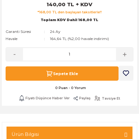
140,00 TL + KDV
k Zarf
Kağıdı
şet&Kilitli Poşet
32x33x20cm
*168,00 TL den başlayan taksitlerle!!
Toplam KDV Dahil 168,00 TL
oşetleri
u
leri
Garanti Süresi
24 Ay
ft Kağıt Çanta
dı
Havale
164,64 TL (%2,00 havale indirimi)
dı
llan At
Sepete Ekle
t Taşıma Torbası
0 Puan - 0 Yorum
Fiyatı Düşünce Haber Ver
Paylaş
Tavsiye Et
Kağıdı
urubu
Ürün Bilgisi