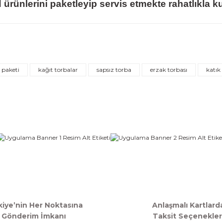
 ürünlerini paketleyip servis etmekte rahatlıkla kul
iğer konularda yetersiz gördüğünüz noktaları öneri formunu kullanarak ta
Bu ürüne ilk yorumu siz yapın!
Yorum Yaz
paketi
kağıt torbalar
sapsız torba
erzak torbası
katık
Gönder
kiye’nin Her Noktasına
Anlaşmalı Kartlard
Gönderim İmkanı
Taksit Seçenekler