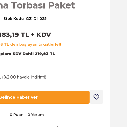
a Torbası Paket
Stok Kodu
GZ-DI-025
183,19 TL + KDV
83 TL den başlayan taksitlerle!!
plam KDV Dahil 219,83 TL
L (%2,00 havale indirimi)
Gelince Haber Ver
0 Puan - 0 Yorum