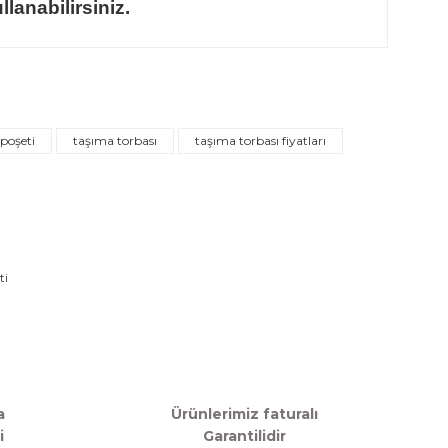
lanabilirsiniz.
rafımıza iletebilirsiniz.
 poşeti
taşıma torbası
taşıma torbası fiyatları
a
Ürünlerimiz faturalı
i
Garantilidir