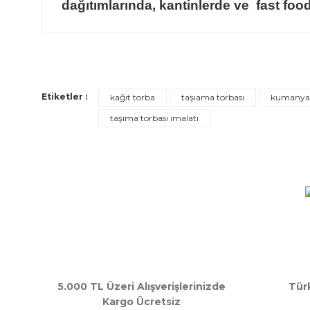
dağıtımlarında, kantinlerde ve fast food
Bu ürünün fiyat bilgisi, resim, ürün açıklamalarında ve d
Görüş ve önerileriniz için teşekkür ederiz.
Ürün resmi kalitesiz, bozuk veya görüntülenemiyor.
Ürün açıklamasında eksik bilgiler bulunuyor.
Etiketler :
kağıt torba
taşıama torbası
kumanya 
Ürün bilgilerinde hatalar bulunuyor.
taşıma torbası imalatı
Ürün fiyatı diğer sitelerden daha pahalı.
Bu ürüne benzer farklı alternatifler olmalı.
5.000 TL Üzeri Alışverişlerinizde
Tür
Kargo Ücretsiz