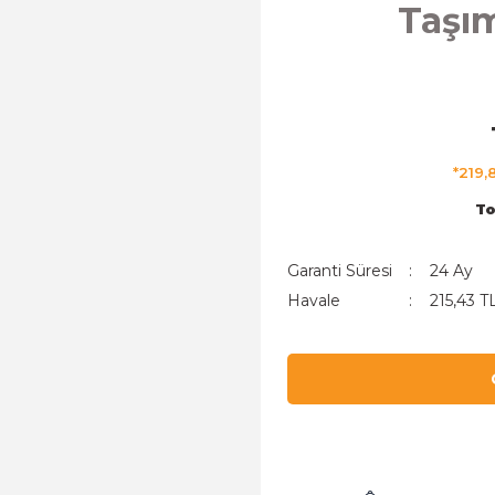
Taşım
*219,
To
Garanti Süresi
24 Ay
Havale
215,43 T