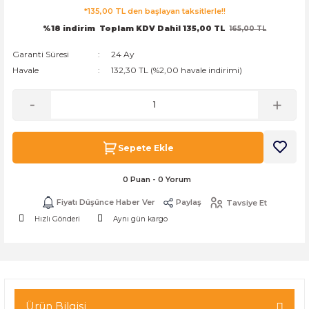
*135,00 TL den başlayan taksitlerle!!
k Zarf
Kağıdı
şet&Kilitli Poşet
32x33x20cm
%18 indirim
Toplam KDV Dahil 135,00 TL
165,00 TL
oşetleri
u
leri
Garanti Süresi
24 Ay
Havale
132,30 TL (%2,00 havale indirimi)
ft Kağıt Çanta
dı
dı
llan At
Sepete Ekle
0 Puan - 0 Yorum
t Taşıma Torbası
Fiyatı Düşünce Haber Ver
Paylaş
Tavsiye Et
Kağıdı
urubu
Hızlı Gönderi
Aynı gün kargo
Ürün Bilgisi