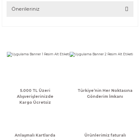
Yorum Yaz
Önerileriniz
Bu ürünün fiyat bilgisi, resim, ürün açıklamalarında ve diğer
konularda yetersiz gördüğünüz noktaları öneri formunu
kullanarak tarafımıza iletebilirsiniz.
Görüş ve önerileriniz için teşekkür ederiz.
Ürün resmi kalitesiz, bozuk veya görüntülenemiyor.
Ürün açıklamasında eksik bilgiler bulunuyor.
Ürün bilgilerinde hatalar bulunuyor.
Ürün fiyatı diğer sitelerden daha pahalı.
Bu ürüne benzer farklı alternatifler olmalı.
5.000 TL Üzeri
Türkiye’nin Her Noktasına
Alışverişlerinizde
Gönderim İmkanı
Kargo Ücretsiz
Gönder
Anlaşmalı Kartlarda
Ürünlerimiz faturalı