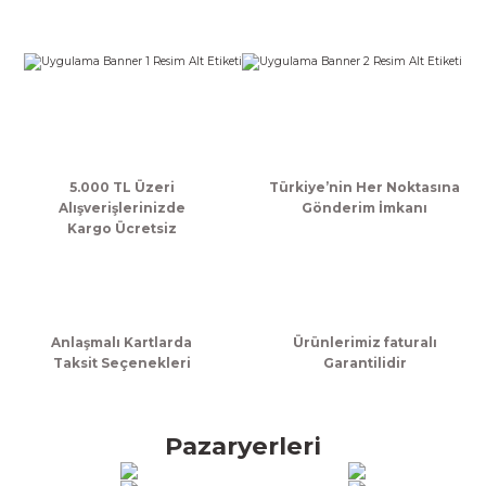
Görüş ve önerileriniz için teşekkür ederiz.
Ürün resmi kalitesiz, bozuk veya görüntülenemiyor.
Ürün açıklamasında eksik bilgiler bulunuyor.
Ürün bilgilerinde hatalar bulunuyor.
Ürün fiyatı diğer sitelerden daha pahalı.
Bu ürüne benzer farklı alternatifler olmalı.
5.000 TL Üzeri
Türkiye’nin Her Noktasına
Alışverişlerinizde
Gönderim İmkanı
Kargo Ücretsiz
Gönder
Anlaşmalı Kartlarda
Ürünlerimiz faturalı
Taksit Seçenekleri
Garantilidir
Pazaryerleri