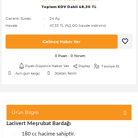
Toplam KDV Dahil 48,30 TL
k Zarf
Kağıdı
şet&Kilitli Poşet
32x33x20cm
Garanti Süresi
24 Ay
oşetleri
u
leri
Havale
47,33 TL (%2,00 havale indirimi)
ft Kağıt Çanta
dı
Gelince Haber Ver
dı
llan At
0 Puan - 0 Yorum
Fiyatı Düşünce Haber Ver
Paylaş
Tavsiye Et
Aynı gün kargo
Stoktan Teslim
t Taşıma Torbası
Kağıdı
urubu
Ürün Bilgisi
Lacivert Meşrubat Bardağı
180 cc hacime sahiptir.
·