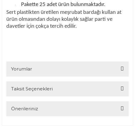
Pakette 25 adet ürün bulunmaktadır.
·
Sert plastikten üretilen meşrubat bardağı kullan at
ürün olmasından dolayı kolaylık sağlar parti ve
davetler için çokça tercih edilir.
Yorumlar
Taksit Seçenekleri
Bu ürüne ilk yorumu siz yapın!
Yorum Yaz
Önerileriniz
Bu ürünün fiyat bilgisi, resim, ürün açıklamalarında ve diğer
konularda yetersiz gördüğünüz noktaları öneri formunu
kullanarak tarafımıza iletebilirsiniz.