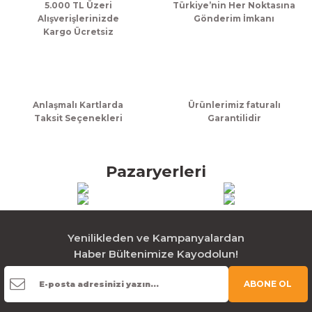
Bu ürüne benzer farklı alternatifler olmalı.
5.000 TL Üzeri
Türkiye’nin Her Noktasına
Alışverişlerinizde
Gönderim İmkanı
Kargo Ücretsiz
Gönder
Anlaşmalı Kartlarda
Ürünlerimiz faturalı
Taksit Seçenekleri
Garantilidir
Pazaryerleri
Yenilikleden ve Kampanyalardan
Haber Bültenimize Kayodolun!
ABONE OL