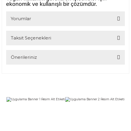
ekonomik ve kullanışlı bir çözümdür.
Yorumlar
Taksit Seçenekleri
Bu ürüne ilk yorumu siz yapın!
Yorum Yaz
Önerileriniz
Bu ürünün fiyat bilgisi, resim, ürün açıklamalarında ve diğer
konularda yetersiz gördüğünüz noktaları öneri formunu
kullanarak tarafımıza iletebilirsiniz.
Görüş ve önerileriniz için teşekkür ederiz.
Ürün resmi kalitesiz, bozuk veya görüntülenemiyor.
Ürün açıklamasında eksik bilgiler bulunuyor.
Ürün bilgilerinde hatalar bulunuyor.
Ürün fiyatı diğer sitelerden daha pahalı.