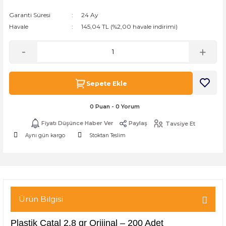
k Zarf
Kağıdı
şet&Kilitli Poşet
32x33x20cm
Garanti Süresi
24 Ay
Havale
145,04 TL (%2,00 havale indirimi)
oşetleri
u
leri
ft Kağıt Çanta
dı
Sepete Ekle
dı
llan At
0 Puan - 0 Yorum
Fiyatı Düşünce Haber Ver
Paylaş
Tavsiye Et
t Taşıma Torbası
Aynı gün kargo
Stoktan Teslim
Kağıdı
urubu
Ürün Bilgisi
Plastik Çatal 2,8 gr Orijinal – 200 Adet