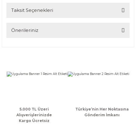
Taksit Seçenekleri
Bu ürüne ilk yorumu siz yapın!
Yorum Yaz
Önerileriniz
Bu ürünün fiyat bilgisi, resim, ürün açıklamalarında ve diğer
konularda yetersiz gördüğünüz noktaları öneri formunu
kullanarak tarafımıza iletebilirsiniz.
Görüş ve önerileriniz için teşekkür ederiz.
Ürün resmi kalitesiz, bozuk veya görüntülenemiyor.
Ürün açıklamasında eksik bilgiler bulunuyor.
Ürün bilgilerinde hatalar bulunuyor.
Ürün fiyatı diğer sitelerden daha pahalı.
Bu ürüne benzer farklı alternatifler olmalı.
5.000 TL Üzeri
Türkiye’nin Her Noktasına
Alışverişlerinizde
Gönderim İmkanı
Kargo Ücretsiz