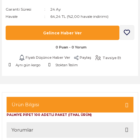
k Zarf
Kağıdı
şet&Kilitli Poşet
32x33x20cm
Garanti Süresi
24 Ay
Havale
64,24 TL (%2,00 havale indirimi)
oşetleri
u
leri
Gelince Haber Ver
ft Kağıt Çanta
dı
0 Puan - 0 Yorum
dı
llan At
Fiyatı Düşünce Haber Ver
Paylaş
Tavsiye Et
Aynı gün kargo
Stoktan Teslim
t Taşıma Torbası
Kağıdı
urubu
Ürün Bilgisi
PALMİYE PİPET 100 ADETLİ PAKET (İTHAL ÜRÜN)
Yorumlar