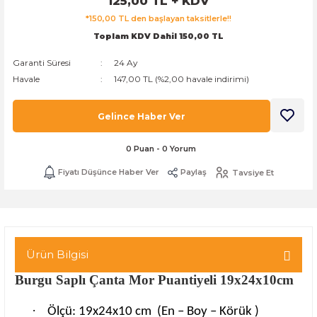
125,00 TL + KDV
k Zarf
Kağıdı
şet&Kilitli Poşet
32x33x20cm
*150,00 TL den başlayan taksitlerle!!
Toplam KDV Dahil 150,00 TL
oşetleri
u
leri
Garanti Süresi
24 Ay
Havale
147,00 TL (%2,00 havale indirimi)
ft Kağıt Çanta
dı
Gelince Haber Ver
dı
llan At
0 Puan - 0 Yorum
Fiyatı Düşünce Haber Ver
Paylaş
Tavsiye Et
t Taşıma Torbası
Kağıdı
urubu
Ürün Bilgisi
Burgu Saplı Çanta Mor Puantiyeli 19x24x10cm
·
Ölçü: 19x24x10 cm
(En – Boy – Körük )