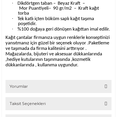
·
Dikdörtgen taban –
Beyaz Kraft
–
Mor
Puantiyeli–
90 gr/m2
–
Kraft kağıt
torba
·
Tek katlı içten büküm saplı kağıt taşıma
poşetidir.
·
%100 doğaya geri dönüşen kağıttan imal edilir.
Kağıt çantalar firmanıza uygun renklerle konseptinizi
yansıtmanız için güzel bir seçenek oluyor .Paketleme
ve taşımada da firma kalitesini arttırıyor .
Mağazalarda, bijuteri ve aksesuar dükkanlarında
,hediye kutularının taşınmasında ,kozmetik
dükkanlarında , kullanıma uygundur.
Yorumlar
Taksit Seçenekleri
Bu ürüne ilk yorumu siz yapın!