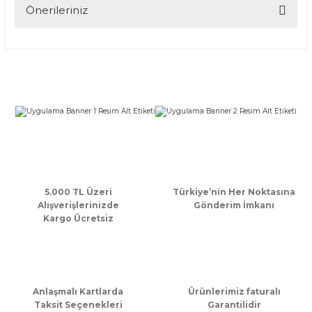
Yorum Yaz
Önerileriniz
Bu ürünün fiyat bilgisi, resim, ürün açıklamalarında ve diğer
konularda yetersiz gördüğünüz noktaları öneri formunu
kullanarak tarafımıza iletebilirsiniz.
Görüş ve önerileriniz için teşekkür ederiz.
Ürün resmi kalitesiz, bozuk veya görüntülenemiyor.
Ürün açıklamasında eksik bilgiler bulunuyor.
Ürün bilgilerinde hatalar bulunuyor.
Ürün fiyatı diğer sitelerden daha pahalı.
Bu ürüne benzer farklı alternatifler olmalı.
5.000 TL Üzeri
Türkiye’nin Her Noktasına
Alışverişlerinizde
Gönderim İmkanı
Kargo Ücretsiz
Gönder
Anlaşmalı Kartlarda
Ürünlerimiz faturalı
Taksit Seçenekleri
Garantilidir