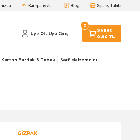
mızda
Kampanyalar
Blog
Sipariş Takibi
0
Sepet
Üye Ol
Üye Girişi
/
0,00 TL
Karton Bardak & Tabak
Sarf Malzemeleri
GİZPAK