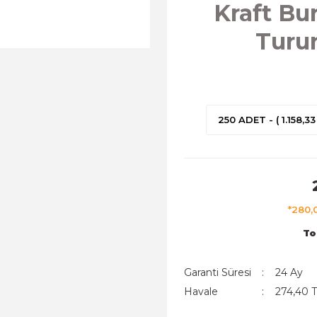
Kraft Bu
Turu
250 ADET - ( 1.158,33
*280,
To
Garanti Süresi
24 Ay
Havale
274,40 T