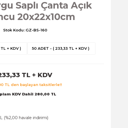
rgu Saplı Çanta Açık
ncu 20x22x10cm
Stok Kodu
GZ-BS-160
 TL + KDV )
50 ADET - ( 233,33 TL + KDV )
233,33 TL + KDV
00 TL den başlayan taksitlerle!!
plam KDV Dahil 280,00 TL
L (%2,00 havale indirimi)