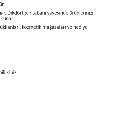
ür.
unar. Dikdörtgen tabanı sayesinde ürünlerinizi
 sunar.
 dükkanları, kozmetik mağazaları ve hediye
lirsiniz.
rafımıza iletebilirsiniz.