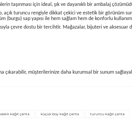
erin taşınması için ideal, şık ve dayanıklı bir ambalaj çözümüd
up, açık turuncu rengiyle dikkat çekici ve estetik bir görünüm s
küm (burgu) sap yapısı ile hem sağlam hem de konforlu kullanım
sıyla çevre dostu bir tercihtir. Mağazalar, bijuteri ve aksesuar
na çıkarabilir, müşterilerinize daha kurumsal bir sunum sağlayabi
iğer konularda yetersiz gördüğünüz noktaları öneri formunu kullanarak ta
Bu ürüne ilk yorumu siz yapın!
Yorum Yaz
baskılı kağıt çanta
küçük boy kağıt çanta
turuncu kağıt çanta