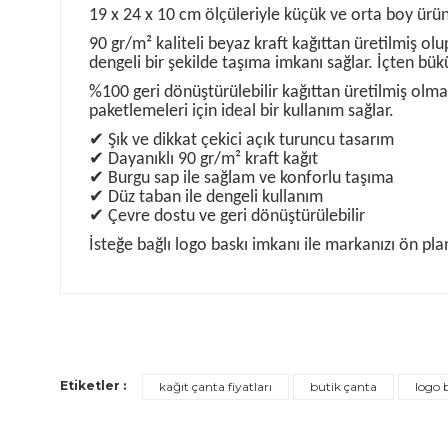
19 x 24 x 10 cm ölçüleriyle küçük ve orta boy ürünl
90 gr/m² kaliteli beyaz kraft kağıttan üretilmiş ol
dengeli bir şekilde taşıma imkanı sağlar. İçten bü
%100 geri dönüştürülebilir kağıttan üretilmiş olma
paketlemeleri için ideal bir kullanım sağlar.
✔ Şık ve dikkat çekici açık turuncu tasarım
✔ Dayanıklı 90 gr/m² kraft kağıt
✔ Burgu sap ile sağlam ve konforlu taşıma
✔ Düz taban ile dengeli kullanım
✔ Çevre dostu ve geri dönüştürülebilir
İsteğe bağlı logo baskı imkanı ile markanızı ön pla
Bu ürünün fiyat bilgisi, resim, ürün açıklamalarında ve d
Görüş ve önerileriniz için teşekkür ederiz.
Ürün resmi kalitesiz, bozuk veya görüntülenemiyor.
Ürün açıklamasında eksik bilgiler bulunuyor.
Etiketler :
kağıt çanta fiyatları
butik çanta
logo 
Ürün bilgilerinde hatalar bulunuyor.
Ürün fiyatı diğer sitelerden daha pahalı.