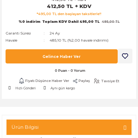
412,50 TL + KDV
k Zarf
Kağıdı
şet&Kilitli Poşet
32x33x20cm
*495,00 TL den başlayan taksitlerle!!
%0 indirim
Toplam KDV Dahil 495,00 TL
495,00 TL
oşetleri
u
leri
Garanti Süresi
24 Ay
ft Kağıt Çanta
dı
Havale
485,10 TL (%2,00 havale indirimi)
dı
llan At
Gelince Haber Ver
0 Puan - 0 Yorum
Fiyatı Düşünce Haber Ver
Paylaş
Tavsiye Et
t Taşıma Torbası
Hızlı Gönderi
Aynı gün kargo
Kağıdı
urubu
Ürün Bilgisi