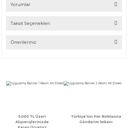
Yorumlar
Taksit Seçenekleri
Bu ürüne ilk yorumu siz yapın!
Yorum Yaz
Önerileriniz
Bu ürünün fiyat bilgisi, resim, ürün açıklamalarında ve diğer
konularda yetersiz gördüğünüz noktaları öneri formunu
kullanarak tarafımıza iletebilirsiniz.
Görüş ve önerileriniz için teşekkür ederiz.
Ürün resmi kalitesiz, bozuk veya görüntülenemiyor.
Ürün açıklamasında eksik bilgiler bulunuyor.
Ürün bilgilerinde hatalar bulunuyor.
Ürün fiyatı diğer sitelerden daha pahalı.
Bu ürüne benzer farklı alternatifler olmalı.
5.000 TL Üzeri
Türkiye’nin Her Noktasına
Alışverişlerinizde
Gönderim İmkanı
Kargo Ücretsiz