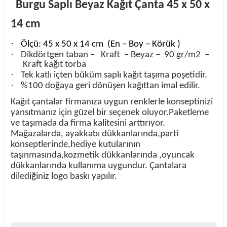
Burgu Saplı Beyaz Kağıt Çanta 45 x 50 x
14 cm
·
Ölçü: 45 x 50 x 14 cm
(En – Boy – Körük )
·
Dikdörtgen taban –
Kraft
– Beyaz –
9
0 gr/m2
–
Kraft kağıt torba
·
Tek katlı içten büküm saplı kağıt taşıma poşetidir.
·
%100 doğaya geri dönüşen kağıttan imal edilir.
Kağıt çantalar firmanıza uygun renklerle konseptinizi
yansıtmanız için güzel bir seçenek oluyor.Paketleme
ve taşımada da firma kalitesini arttırıyor.
Mağazalarda, ayakkabı dükkanlarında,parti
konseptlerinde,hediye kutularının
taşınmasında,kozmetik dükkanlarında ,oyuncak
dükkanlarında kullanıma uygundur. Çantalara
dilediğiniz logo baskı yapılır.