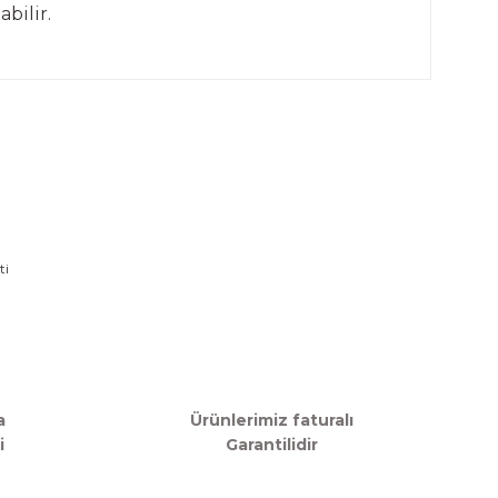
bilir.
rafımıza iletebilirsiniz.
a
Ürünlerimiz faturalı
i
Garantilidir