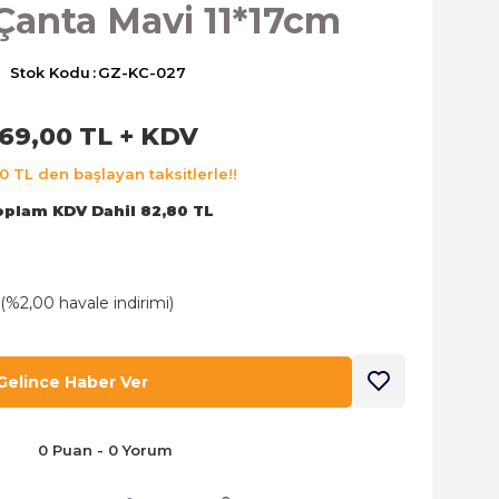
Çanta Mavi 11*17cm
Stok Kodu
GZ-KC-027
69,00 TL + KDV
0 TL den başlayan taksitlerle!!
oplam KDV Dahil 82,80 TL
 (%2,00 havale indirimi)
Gelince Haber Ver
0 Puan - 0 Yorum