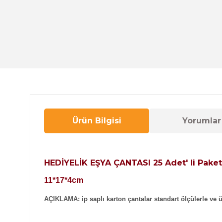
Ürün Bilgisi
Yorumlar
HEDİYELİK EŞYA ÇANTASI
25 Adet
' li Paket
11*17*4cm
AÇIKLAMA: ip saplı karton çantalar standart ölçülerle ve ü