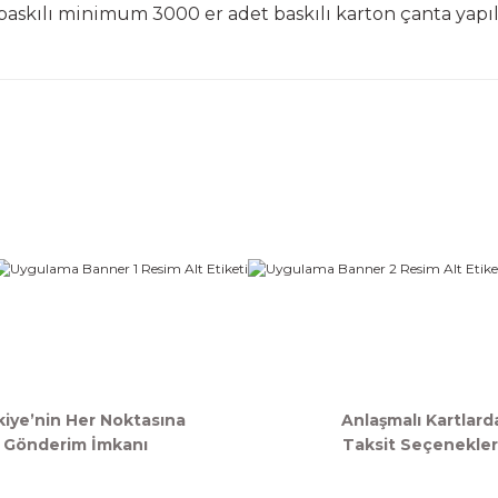
baskılı minimum 3000 er adet baskılı karton çanta yapıla
iğer konularda yetersiz gördüğünüz noktaları öneri formunu kullanarak ta
Bu ürüne ilk yorumu siz yapın!
Yorum Yaz
Gönder
kiye’nin Her Noktasına
Anlaşmalı Kartlard
Gönderim İmkanı
Taksit Seçenekler