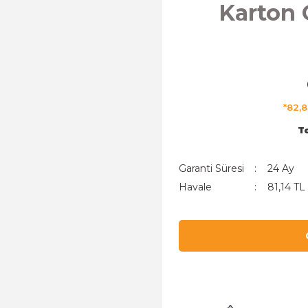
Karton 
*82,8
T
Garanti Süresi
24 Ay
Havale
81,14 TL