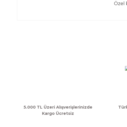
Özel 
Bu ürünün fiyat bilgisi, resim, ürün açıklamalarında ve d
Görüş ve önerileriniz için teşekkür ederiz.
Ürün resmi kalitesiz, bozuk veya görüntülenemiyor.
Ürün açıklamasında eksik bilgiler bulunuyor.
Ürün bilgilerinde hatalar bulunuyor.
Ürün fiyatı diğer sitelerden daha pahalı.
Bu ürüne benzer farklı alternatifler olmalı.
5.000 TL Üzeri Alışverişlerinizde
Tür
Kargo Ücretsiz