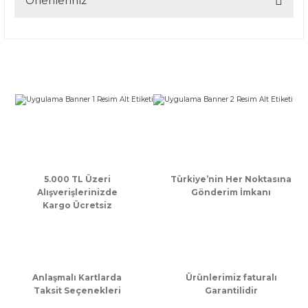
Önerileriniz
Bu ürünün fiyat bilgisi, resim, ürün açıklamalarında ve diğer
konularda yetersiz gördüğünüz noktaları öneri formunu
kullanarak tarafımıza iletebilirsiniz.
Görüş ve önerileriniz için teşekkür ederiz.
Ürün resmi kalitesiz, bozuk veya görüntülenemiyor.
Ürün açıklamasında eksik bilgiler bulunuyor.
Ürün bilgilerinde hatalar bulunuyor.
Ürün fiyatı diğer sitelerden daha pahalı.
Bu ürüne benzer farklı alternatifler olmalı.
5.000 TL Üzeri
Türkiye’nin Her Noktasına
Alışverişlerinizde
Gönderim İmkanı
Kargo Ücretsiz
Gönder
Anlaşmalı Kartlarda
Ürünlerimiz faturalı
Taksit Seçenekleri
Garantilidir