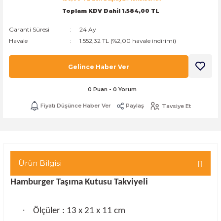
Toplam KDV Dahil 1.584,00 TL
k Zarf
Kağıdı
şet&Kilitli Poşet
32x33x20cm
Garanti Süresi
24 Ay
oşetleri
u
leri
Havale
1.552,32 TL (%2,00 havale indirimi)
ft Kağıt Çanta
dı
Gelince Haber Ver
dı
llan At
0 Puan - 0 Yorum
Fiyatı Düşünce Haber Ver
Paylaş
Tavsiye Et
t Taşıma Torbası
Kağıdı
urubu
Ürün Bilgisi
Hamburger Taşıma Kutusu Takviyeli
·
Ölçüler : 13 x 21 x 11 cm