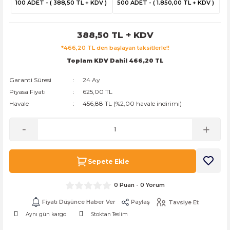
100 ADET - ( 388,50 TL + KDV )
500 ADET - ( 1.850,00 TL + KDV )
k Zarf
Kağıdı
şet&Kilitli Poşet
32x33x20cm
388,50 TL + KDV
oşetleri
u
leri
*466,20 TL den başlayan taksitlerle!!
Toplam KDV Dahil 466,20 TL
ft Kağıt Çanta
dı
Garanti Süresi
24 Ay
dı
llan At
Piyasa Fiyatı
625,00 TL
Havale
456,88 TL (%2,00 havale indirimi)
t Taşıma Torbası
Sepete Ekle
Kağıdı
urubu
0 Puan - 0 Yorum
Fiyatı Düşünce Haber Ver
Paylaş
Tavsiye Et
Aynı gün kargo
Stoktan Teslim