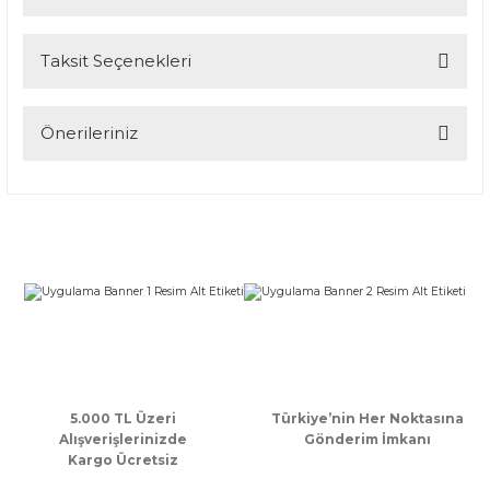
Taksit Seçenekleri
Bu ürüne ilk yorumu siz yapın!
Yorum Yaz
Önerileriniz
Bu ürünün fiyat bilgisi, resim, ürün açıklamalarında ve diğer
konularda yetersiz gördüğünüz noktaları öneri formunu
kullanarak tarafımıza iletebilirsiniz.
Görüş ve önerileriniz için teşekkür ederiz.
Ürün resmi kalitesiz, bozuk veya görüntülenemiyor.
Ürün açıklamasında eksik bilgiler bulunuyor.
Ürün bilgilerinde hatalar bulunuyor.
Ürün fiyatı diğer sitelerden daha pahalı.
Bu ürüne benzer farklı alternatifler olmalı.
5.000 TL Üzeri
Türkiye’nin Her Noktasına
Alışverişlerinizde
Gönderim İmkanı
Kargo Ücretsiz