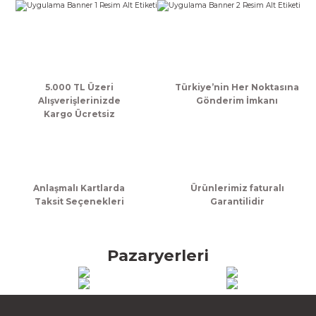
Ürün bilgilerinde hatalar bulunuyor.
860,00 TL + KDV
Ürün fiyatı diğer sitelerden daha pahalı.
Bu ürüne benzer farklı alternatifler olmalı.
Sepete Ekle
5.000 TL Üzeri
Türkiye’nin Her Noktasına
Yemek Kutusu Lunch Box 15x21x6,5cm
Alışverişlerinizde
Gönderim İmkanı
Kargo Ücretsiz
1.460,00 TL + KDV
Gönder
Sepete Ekle
Anlaşmalı Kartlarda
Ürünlerimiz faturalı
Taksit Seçenekleri
Garantilidir
Pazaryerleri