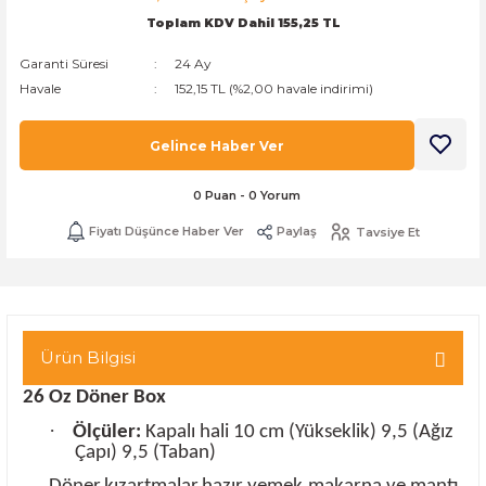
Toplam KDV Dahil 155,25 TL
k Zarf
Kağıdı
şet&Kilitli Poşet
32x33x20cm
Garanti Süresi
24 Ay
oşetleri
u
leri
Havale
152,15 TL (%2,00 havale indirimi)
ft Kağıt Çanta
dı
Gelince Haber Ver
dı
llan At
0 Puan - 0 Yorum
Fiyatı Düşünce Haber Ver
Paylaş
Tavsiye Et
t Taşıma Torbası
Kağıdı
urubu
Ürün Bilgisi
26 Oz Döner Box
·
Ölçüler:
Kapalı hali 10 cm (Yükseklik) 9,5 (Ağız
Çapı) 9,5 (Taban)