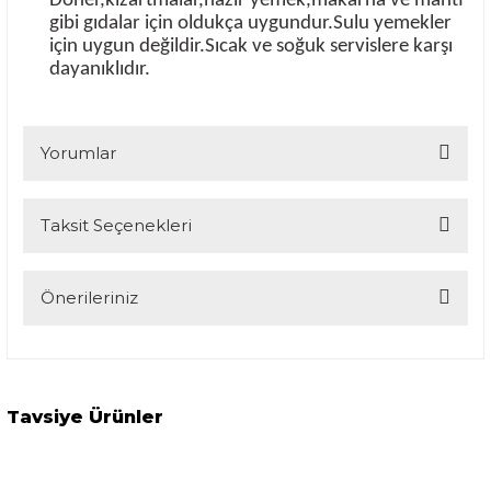
Döner,kızartmalar,hazır yemek,makarna ve mantı
gibi gıdalar için oldukça uygundur.Sulu yemekler
için uygun değildir.Sıcak ve soğuk servislere karşı
dayanıklıdır.
Yorumlar
Taksit Seçenekleri
Bu ürüne ilk yorumu siz yapın!
Yorum Yaz
Önerileriniz
Bu ürünün fiyat bilgisi, resim, ürün açıklamalarında ve diğer
konularda yetersiz gördüğünüz noktaları öneri formunu
kullanarak tarafımıza iletebilirsiniz.
Görüş ve önerileriniz için teşekkür ederiz.
Tavsiye Ürünler
Ürün resmi kalitesiz, bozuk veya görüntülenemiyor.
Yemek Kutusu Lunch Box 9,5x11x9,5cm 200 adet
Ürün açıklamasında eksik bilgiler bulunuyor.