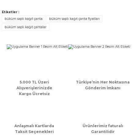
kullanarak tarafımıza iletebilirsiniz.
Görüş ve önerileriniz için teşekkür ederiz.
Etiketler :
büküm saplı kağıt çanta
büküm saplı kağıt çanta fiyatları
Ürün resmi kalitesiz, bozuk veya görüntülenemiyor.
büküm saplı kağıt çantalar
Ürün açıklamasında eksik bilgiler bulunuyor.
Ürün bilgilerinde hatalar bulunuyor.
Ürün fiyatı diğer sitelerden daha pahalı.
Bu ürüne benzer farklı alternatifler olmalı.
5.000 TL Üzeri
Türkiye’nin Her Noktasına
Alışverişlerinizde
Gönderim İmkanı
Kargo Ücretsiz
Gönder
Anlaşmalı Kartlarda
Ürünlerimiz faturalı
Taksit Seçenekleri
Garantilidir