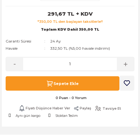
k Zarf
Kağıdı
şet&Kilitli Poşet
32x33x20cm
291,67 TL + KDV
*350,00 TL den başlayan taksitlerle!!
oşetleri
u
leri
Toplam KDV Dahil 350,00 TL
ft Kağıt Çanta
dı
Garanti Süresi
24 Ay
Havale
332,50 TL (%5,00 havale indirimi)
dı
llan At
Sepete Ekle
t Taşıma Torbası
0 Puan - 0 Yorum
Kağıdı
urubu
Fiyatı Düşünce Haber Ver
Paylaş
Tavsiye Et
Aynı gün kargo
Stoktan Teslim