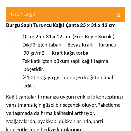
Ürün Bilgisi
Burgu Saplı Turuncu Kağıt Çanta 25 x 31 x 12 cm
·
Ölçü: 25 x 31 x 12 cm
(En – Boy – Körük )
·
Dikdörtgen taban –
Beyaz Kraft – Turuncu –
90 gr/m2
–
Kraft kağıt torba
·
Tek katlı içten büküm saplı kağıt taşıma
poşetidir.
·
%100 doğaya geri dönüşen kağıttan imal
edilir.
Kağıt çantalar firmanıza uygun renklerle konseptinizi
yansıtmanız için güzel bir seçenek oluyor.Paketleme
ve taşımada da firma kalitesini arttırıyor.
Mağazalarda, ayakkabı dükkanlarında,parti
konseptlerinde,hediye kutularının