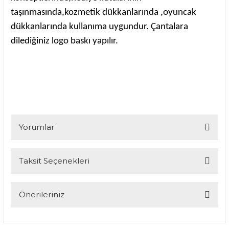
taşınmasında,kozmetik dükkanlarında ,oyuncak
dükkanlarında kullanıma uygundur. Çantalara
dilediğiniz logo baskı yapılır.
Yorumlar
Taksit Seçenekleri
Bu ürüne ilk yorumu siz yapın!
Yorum Yaz
Önerileriniz
Bu ürünün fiyat bilgisi, resim, ürün açıklamalarında ve diğer
konularda yetersiz gördüğünüz noktaları öneri formunu