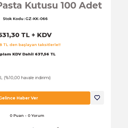
 Pasta Kutusu 100 Adet
Stok Kodu
GZ-KK-066
531,30 TL + KDV
8 TL den başlayan taksitlerle!!
plam KDV Dahil 637,56 TL
L (%10,00 havale indirimi)
Gelince Haber Ver
0 Puan - 0 Yorum