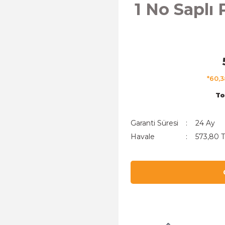
1 No Saplı
*60,3
To
Garanti Süresi
24 Ay
Havale
573,80 T