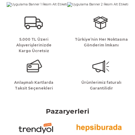
k Zarf
Kağıdı
şet&Kilitli Poşet
32x33x20cm
oşetleri
u
leri
ft Kağıt Çanta
dı
5.000 TL Üzeri
Türkiye’nin Her Noktasına
Alışverişlerinizde
Gönderim İmkanı
Kargo Ücretsiz
dı
llan At
t Taşıma Torbası
Anlaşmalı Kartlarda
Ürünlerimiz faturalı
Taksit Seçenekleri
Garantilidir
Kağıdı
urubu
Pazaryerleri