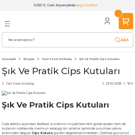
5.000 TL Üzeri Alışverişlerde
Kargo Ücretsiz!
Geri Dön
Geri Dön
Geri Dön
Geri Dön
Geri Dön
Geri Dön
Geri Dön
Geri Dön
Geri Dön
lar
arı
utuları
ıtları
ı
ular
dak & Tabak
meleri
ünler
Renkli Kağıt Çanta
nta
ğıdı
 35x5x5cm
arı
u
anları
15x20x8cm
ARA
o Çanta
dı
azlar
Kutusu
anik Tabak
18x24x8cm & 20x22x10cm
Anasayfa
Bloglar
Fast Food Ambalaj
Şık Ve Pratik Cips Kutuları
Şık Ve Pratik Cips Kutuları
ta
ıdı
su
ğıt
tusu
ğı
ü Çatal Kaşık
n
20x24x10cm
ğıt Çanta
ti
tusu
Beyaz Kraft
Kutusu
 & Poşeti
ı
arı
25x31x12cm
Fast Food Ambalaj
23-10-2018
16:11
anta
Kağıdı
u
seleri
şık Bıçak
32x35x12cm
Şık Ve Pratik Cips Kutuları
t Çanta
öner Box
s
ı
un Kutusu
Kapakları
32x40x12cm
Gıda sektörü açısından fastfood ürünlerinin müşterilere hem görsel açıdan hem de
Poşet
 & Konik Tabak
 Kağıdı
ları
 & Kapak
t
45x50x13cm
kullanım noktasında memnun kalacağı bir rahatlık içerisinde sunulması adına,
birbirinden değişik
Cips Kutusu
çeşitleri değerlendirilmektedir. Özellikle günümüz