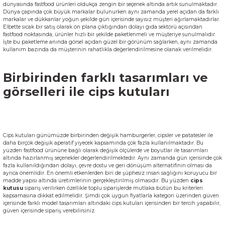
dünyasında fastfood ürünleri oldukça zengin bir seçenek altında artık sunulmaktadır.
k Zarf
Kağıdı
şet&Kilitli Poşet
32x33x20cm
Dünya çapında çok büyük markalar bulunurken aynı zamanda yerel açıdan da farklı
markalar ve dükkanlar yoğun şekilde gün içerisinde sayısız müşteri ağırlamaktadırlar.
Elbette sıcak bir satış olarak ön plana çıktığından dolayı gıda sektörü açısından
fastfood noktasında, ürünler hızlı bir şekilde paketlenmeli ve müşteriye sunulmalıdır.
oşetleri
u
leri
İşte bu paketleme anında görsel açıdan güzel bir görünüm sağlarken, aynı zamanda
kullanım bazında da müşterinin rahatlıkla değerlendirilmesine olanak verilmelidir.
ft Kağıt Çanta
dı
Birbirinden farklı tasarımları ve
dı
llan At
görselleri ile cips kutuları
t Taşıma Torbası
Cips kutuları günümüzde birbirinden değişik hamburgerler, cipsler ve patatesler ile
daha birçok değişik aperatif yiyecek kapsamında çok fazla kullanılmaktadır. Bu
yüzden fastfood ürününe bağlı olarak değişik ölçülerde ve boyutlar ile tasarımları
altında hazırlanmış seçenekler değerlendirilmektedir. Aynı zamanda gün içerisinde çok
Kağıdı
urubu
fazla kullanıldığından dolayı, çevre dostu ve geri dönüşüm alternatifinin olması da
ayrıca önemlidir. En önemli etkenlerden biri de şüphesiz insan sağlığını koruyucu bir
madde yapısı altında üretimlerinin gerçekleştirilmiş olmasıdır. Bu yüzden
cips
kutusu
sipariş verilirken özellikle toplu siparişlerde mutlaka bütün bu kriterleri
kapsamasına dikkat edilmelidir. Şimdi çok uygun fiyatlarla kategori üzerinden güven
içerisinde farklı model tasarımları altındaki cips kutuları içerisinden bir tercih yapabilir,
güven içerisinde sipariş verebilirsiniz.