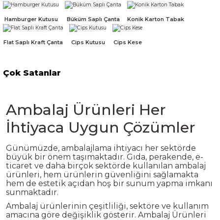
k Zarf
Kağıdı
şet&Kilitli Poşet
32x33x20cm
Hamburger Kutusu
Büküm Saplı Çanta
Konik Karton Tabak
oşetleri
u
leri
Flat Saplı Kraft Çanta
Cips Kutusu
Cips Kese
ft Kağıt Çanta
dı
Çok Satanlar
dı
llan At
%20
Yeni
Roll-Up Kağıt Peçete Renkli 33x33 cm 20 adet
Ambalaj Ürünleri Her
34,98 TL + KDV
İhtiyaca Uygun Çözümler
43,83 TL + KDV
t Taşıma Torbası
Günümüzde, ambalajlama ihtiyacı her sektörde
Sepete Ekle
büyük bir önem taşımaktadır. Gıda, perakende, e-
Kağıdı
urubu
ticaret ve daha birçok sektörde kullanılan ambalaj
%8
Burgu Saplı Kraft Kağıt Çanta 32x33x20cm
ürünleri, hem ürünlerin güvenliğini sağlamakta
hem de estetik açıdan hoş bir sunum yapma imkanı
sunmaktadır.
297,50 TL + KDV
Ambalaj ürünlerinin çeşitliliği, sektöre ve kullanım
322,50 TL + KDV
amacına göre değişiklik gösterir. Ambalaj Ürünleri